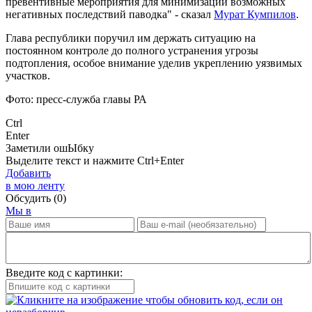
превентивные мероприятия для минимизации возможных
негативных последствий паводка" - сказал
Мурат Кумпилов
.
Глава республики поручил им держать ситуацию на
постоянном контроле до полного устранения угрозы
подтопления, особое внимание уделив укреплению уязвимых
участков.
Фото: пресс-служба главы РА
Ctrl
Enter
Заметили ош
Ы
бку
Выделите текст и нажмите
Ctrl+Enter
Добавить
в мою ленту
Обсудить
(0)
Мы в
Введите код с картинки: