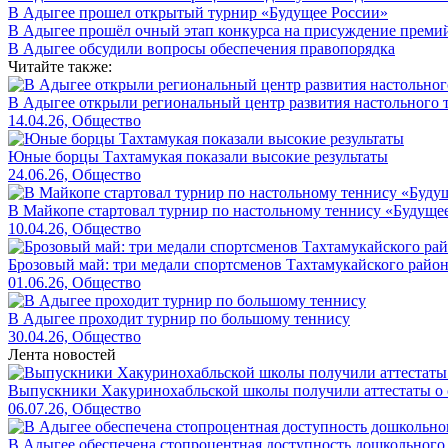
В Адыгее прошел открытый турнир «Будущее России»
В Адыгее прошёл очный этап конкурса на присуждение преми
В Адыгее обсудили вопросы обеспечения правопорядка
Читайте также:
В Адыгее открыли региональный центр развития настольного 
14.04.26, Общество
Юные борцы Тахтамукая показали высокие результаты
24.06.26, Общество
В Майкопе стартовал турнир по настольному теннису «Будуще
10.04.26, Общество
Брозовый май: три медали спортсменов Тахтамукайского райо
01.06.26, Общество
В Адыгее проходит турнир по большому теннису
30.04.26, Общество
Лента новостей
Выпускники Хакуринохабльской школы получили аттестаты о 
06.07.26, Общество
В Адыгее обеспечена стопроцентная доступность дошкольного