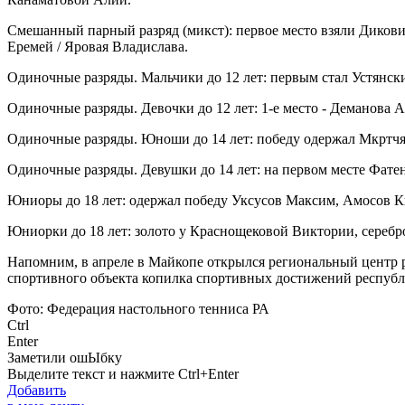
Смешанный парный разряд (микст): первое место взяли
Дикови
Еремей / Яровая Владислава.
Одиночные разряды.
Мальчики до 12 лет: первым стал
Устянск
Одиночные разряды. Девочки до 12 лет: 1-е место -
Деманова Ан
Одиночные разряды.
Юноши до 14 лет: победу одержал
Мкртчя
Одиночные разряды. Девушки до 14 лет: на первом месте
Фатен
Юниоры до 18 лет: одержал победу
Уксусов Максим,
Амосов Ки
Юниорки до 18 лет: золото у
Краснощековой Виктории, серебр
Напомним, в апреле в Майкопе открылся региональный центр 
спортивного объекта
копилка спортивных достижений республ
Фото: Федерация настольного тенниса РА
Ctrl
Enter
Заметили ош
Ы
бку
Выделите текст и нажмите
Ctrl+Enter
Добавить