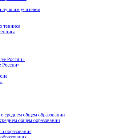
й лучшим учителям
тенниса
е России»
на
среднем общем образовании
 образования