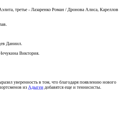
элита, третье -
Лазаренко Роман / Дронова Алиса,
Кареллов
ав.
цев Даниил.
Нечукина Виктория.
разил уверенность в том, что благодаря появлению нового
портсменов из
Адыгеи
добавятся еще и теннисисты.