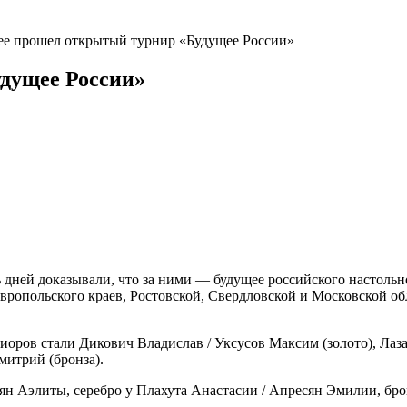
е прошел открытый турнир «Будущее России»
дущее России»
дней доказывали, что за ними — будущее российского настольн
авропольского краев, Ростовской, Свердловской и Московской 
ниоров стали
Дикович Владислав / Уксусов Максим (золото),
Лаза
митрий (бронза).
ян Аэлиты, серебро у
Плахута Анастасии / Апресян Эмилии, бро