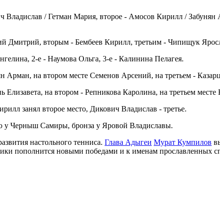
ч Владислав / Гетман Мария, второе -
Амосов Кирилл / Забунян А
ий Дмитрий, вторым -
Бембеев Кирилл, третьим -
Чипищук Яросл
гелина, 2-е -
Наумова Ольга, 3-е -
Калинина Пелагея.
н Арман, на втором месте
Семенов Арсений, на третьем -
Казар
ь Елизавета, на втором -
Репникова Каролина, на третьем месте
рилл занял второе место,
Дикович Владислав - третье.
о у
Черныш Самиры, бронза у
Яровой Владиславы.
развития настольного тенниса.
Глава Адыгеи
Мурат Кумпилов
вы
ики пополнится новыми победами и к именам прославленных с