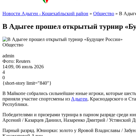
Новости Адыгеи - Кошехабльский район
»
Общество
» В Адыге
В Адыгее прошел открытый турнир «Бу
Общество
admin
Фото: Reuters
14:09, 06 июль 2026
4
0
{short-story limit="840"}
В Майкопе собрались сильнейшие юные игроки, которые шесть 
приняли участие спортсмены из
Адыгеи
, Краснодарского и Ст
Республики.
Победителями и призерами турнира в п
арном разряде среди ю
Арсений / Казарцев Даниил,
Назаренко Дмитрий / Устянский Д
Парный разряд. Юниорки: золото у
Яровой Владиславы / Забун
Канаматовой Алии.