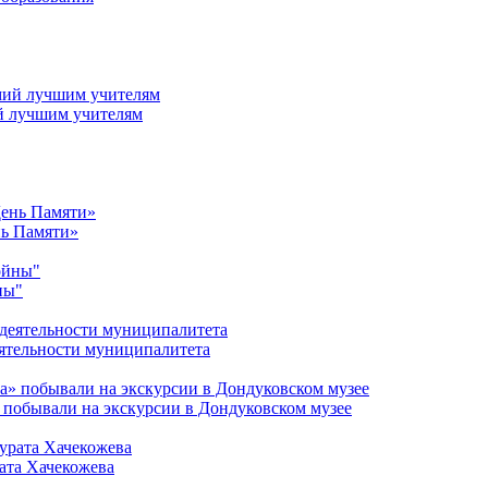
й лучшим учителям
нь Памяти»
ны"
ятельности муниципалитета
 побывали на экскурсии в Дондуковском музее
ата Хачекожева