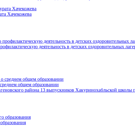
ата Хачекожева
офилактическую деятельность в детских оздоровительных лаге
среднем общем образовании
геновского района 13 выпускников Хакуринохабльской школы п
 образования