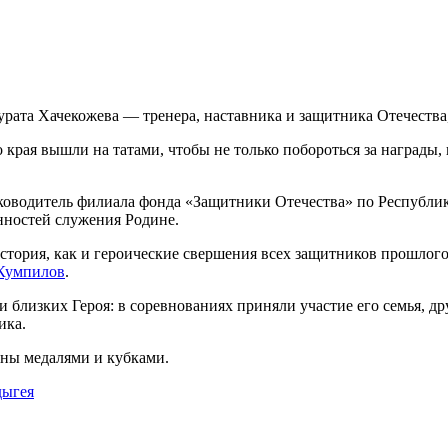
урата Хачекожева — тренера, наставника и защитника Отечества
 края вышли на татами, чтобы не только побороться за награды,
уководитель филиала фонда «Защитники Отечества» по Республи
нностей служения Родине.
история, как и героические свершения всех защитников прошло
Кумпилов
.
 близких Героя: в соревнованиях приняли участие его семья, др
ика.
ны медалями и кубками.
ыгея