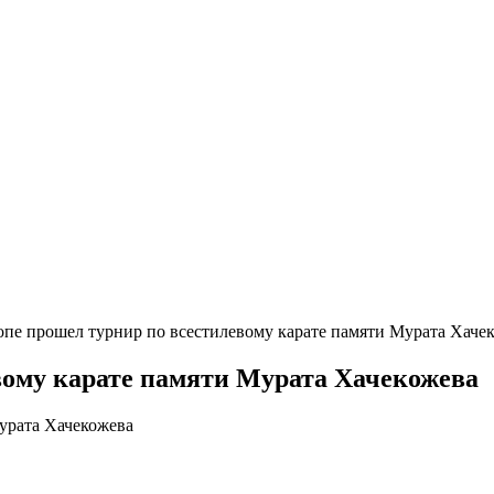
пе прошел турнир по всестилевому карате памяти Мурата Хаче
вому карате памяти Мурата Хачекожева