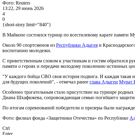
Фото: Reuters
13:22, 29 июнь 2026
4
0
{short-story limit="840"}
В Майкопе состоялся турнир по всестилевому карате памяти М
Около 90 спортсменов из
Республики Адыгея
и Краснодарского
воспитанию молодежи.
С приветственным словом к участникам и гостям обратился р
памяти о героях и передачи молодому поколению истинных це
"У каждого бойца СВО своя история подвига. И каждая такая 
для будущих поколений", - отмечал ранее
глава Адыгеи
Мурат 
Особенно трогательным стало присутствие на турнире родных и
Диана Шхафижева, сопровождающая семью погибшего защитн
По итогам соревнований победители и призеры были награжде
Фото: филиал фонда «Защитники Отечества» по Республике
Ад
Ctrl
Enter