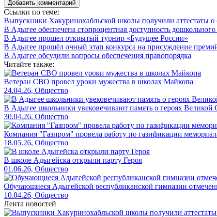
Добавить комментарий
Ссылки по теме:
Выпускники Хакуринохабльской школы получили аттестаты о 
В Адыгее обеспечена стопроцентная доступность дошкольного
В Адыгее прошел открытый турнир «Будущее России»
В Адыгее прошёл очный этап конкурса на присуждение преми
В Адыгее обсудили вопросы обеспечения правопорядка
Читайте также:
Ветеран СВО провел уроки мужества в школах Майкопа
24.04.26, Общество
В Адыгее школьники увековечивают память о героях Великой 
30.04.26, Общество
Компания "Газпром" провела работу по газификации мемориал
18.05.26, Общество
В школе Адыгейска открыли парту Героя
01.06.26, Общество
Обучающиеся Адыгейской республиканской гимназии отмечены 
10.04.26, Общество
Лента новостей