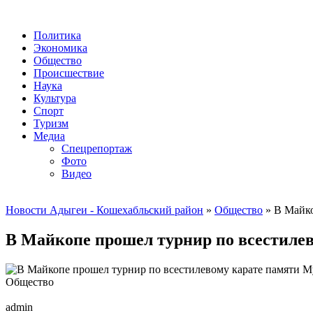
Политика
Экономика
Общество
Происшествие
Наука
Культура
Спорт
Туризм
Медиа
Спецрепортаж
Фото
Видео
Новости Адыгеи - Кошехабльский район
»
Общество
» В Майко
В Майкопе прошел турнир по всестиле
Общество
admin