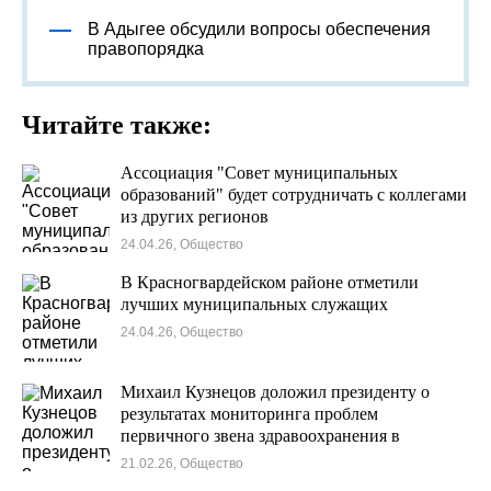
В Адыгее обсудили вопросы обеспечения
правопорядка
Читайте также:
Ассоциация "Совет муниципальных
образований" будет сотрудничать с коллегами
из других регионов
24.04.26, Общество
В Красногвардейском районе отметили
лучших муниципальных служащих
24.04.26, Общество
Михаил Кузнецов доложил президенту о
результатах мониторинга проблем
первичного звена здравоохранения в
регионах России
21.02.26, Общество