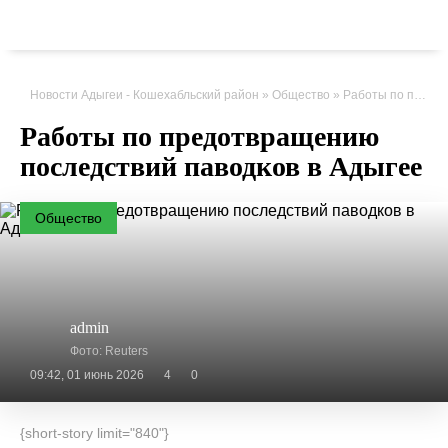
Новости Адыгеи - Кошехабльский район
»
Общество
» Работы по предотвращению последствий паводков в Адыгее
Работы по предотвращению
последствий паводков в Адыгее
Общество
admin
Фото: Reuters
09:42, 01 июнь 2026
4
0
{short-story limit="840"}