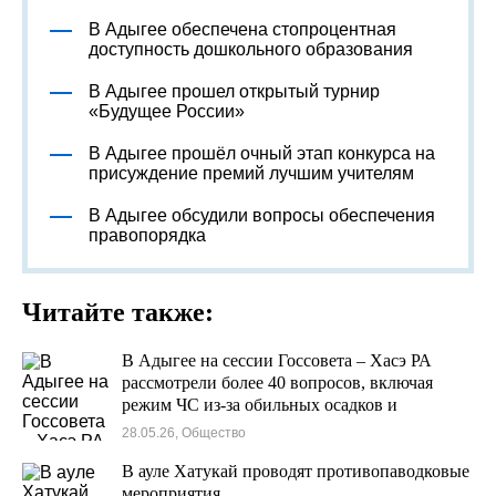
В Адыгее обеспечена стопроцентная
доступность дошкольного образования
В Адыгее прошел открытый турнир
«Будущее России»
В Адыгее прошёл очный этап конкурса на
присуждение премий лучшим учителям
В Адыгее обсудили вопросы обеспечения
правопорядка
Читайте также:
В Адыгее на сессии Госсовета – Хасэ РА
рассмотрели более 40 вопросов, включая
режим ЧС из-за обильных осадков и
переувлажнения почвы
28.05.26, Общество
В ауле Хатукай проводят противопаводковые
мероприятия