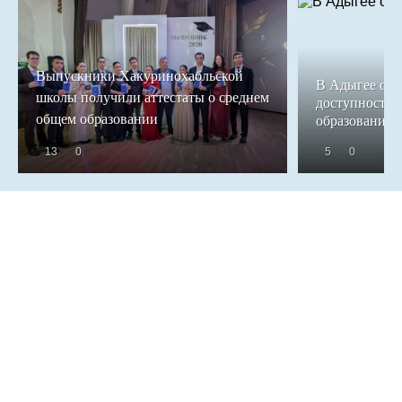
Выпускники Хакуринохабльской
В Адыгее обе
школы получили аттестаты о среднем
доступность 
общем образовании
образования
13
0
5
0