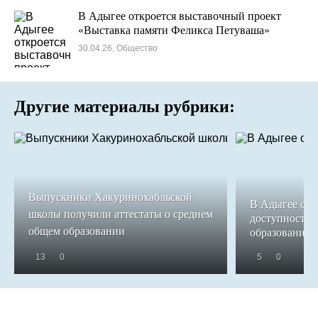
В Адыгее откроется выставочный проект
«Выставка памяти Феликса Петуваша»
30.04.26, Общество
Другие материалы рубрики:
Выпускники Хакуринохабльской
В Адыгее обе
школы получили аттестаты о среднем
доступность 
общем образовании
образования
13
0
5
0