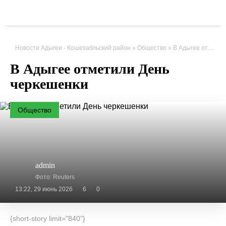
Новости Адыгеи - Кошехабльский район
»
Общество
» В Адыгее отметили День черкешенки
В Адыгее отметили День
черкешенки
Общество
admin
Фото: Reuters
13:22, 29 июнь 2026
6
0
{short-story limit="840"}