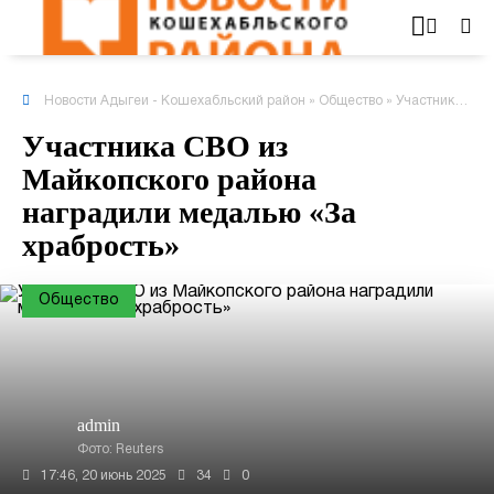
Новости Адыгеи - Кошехабльский район
»
Общество
» Участника СВО из Майкопского района наградили медалью «За храбрость»
Участника СВО из
Майкопского района
наградили медалью «За
храбрость»
Общество
admin
Фото: Reuters
17:46, 20 июнь 2025
34
0