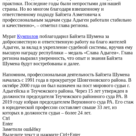
практики. Последние годы были непростыми для нашей
страны. Но во многом благодаря взвешенному и
ответственному подходу Байзета Азметовича к
профессиональным задачам суды Адыгеи работали стабильно
и качественно», – отметил глава региона.
Мурат
Кумпилов
поблагодарил Байзета Шумена за
добросовестную и ответственную работу на благо жителей
Адыгеи, за вклад в укрепление судебной системы, вручив ему
высшую награду республики – медаль «Слава Адыгеи». Глава
региона выразил уверенность, что опыт и знания Байзета
Шумена будут востребованы и далее.
Напомним, профессиональная деятельность Байзета Шумена
началась с 1991 года в прокуратуре Шовгеновского района. В
октябре 2000 года он был назначен на пост мирового судьи г.
Адыгейска и Теучежского района. Через 15 лет утвержден в
должности председателя Теучежского районного суда РА. В
2019 году избран председателем Верховного суда РА. Его стаж
в юридической профессии составляет свыше 33 лет, из
которых в должности судьи – более 24 лет.
Ctrl
Enter
Заметили ош
Ы
бку
Выделите текст и нажмите
Ctrl+Enter