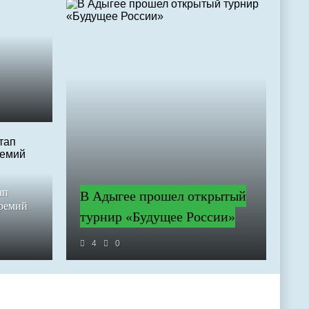
ап
В Адыгее прошел открытый
премий
турнир «Будущее России»
4
0