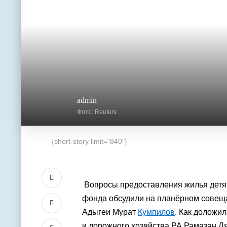
admin
Фото: Reuters
{short-story limit="840"}
Вопросы предоставления жилья детя
фонда обсудили на планёрном совещ
Адыгеи Мурат
Кумпилов
. Как доложи
и дорожного хозяйства РА Рамазан Л