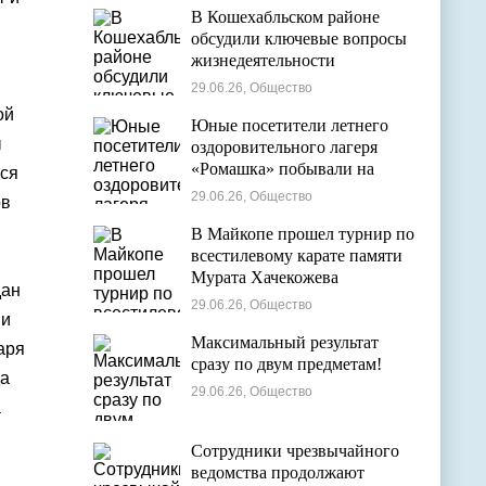
В Кошехабльском районе
обсудили ключевые вопросы
жизнедеятельности
муниципалитета
29.06.26, Общество
ой
Юные посетители летнего
ы
оздоровительного лагеря
«Ромашка» побывали на
ься
экскурсии в Дондуковском
29.06.26, Общество
ов
музее
В Майкопе прошел турнир по
всестилевому карате памяти
Мурата Хачекожева
дан
29.06.26, Общество
 и
Максимальный результат
аря
сразу по двум предметам!
да
29.06.26, Общество
а
Сотрудники чрезвычайного
ведомства продолжают