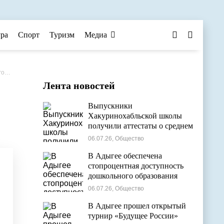
ура
Спорт
Туризм
Медиа
о»
Лента новостей
Выпускники
Хакуринохабльской школы
получили аттестаты о среднем
общем образовании
06.07.26, Общество
В Адыгее обеспечена
стопроцентная доступность
дошкольного образования
06.07.26, Общество
В Адыгее прошел открытый
турнир «Будущее России»