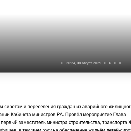
20:24, 08 август 2025
6
0
м-сиротам и переселения граждан из аварийного жилищног
ании Кабинета министров РА. Провёл мероприятие Глава
л первый заместитель министра строительства, транспорта 
яфишев, в текущем году на обеспечение жильём детей-сиро