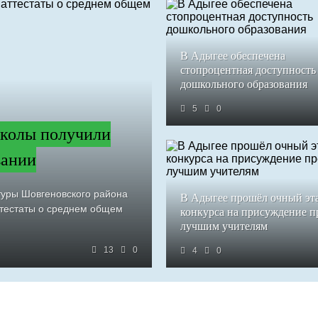
В Адыгее обеспечена
стопроцентная доступность
дошкольного образования
5
0
колы получили
вании
туры Шовгеновского района
В Адыгее прошёл очный эт
ттестаты о среднем общем
конкурса на присуждение 
лучшим учителям
13
0
4
0