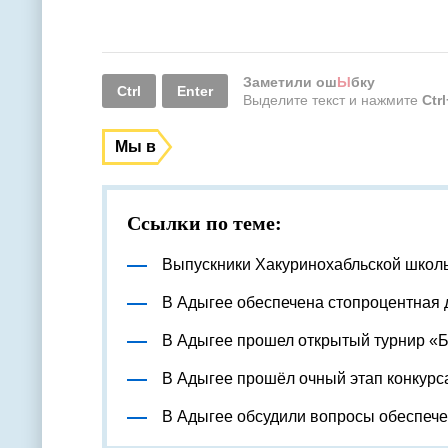
Заметили ош
Ы
бку
Ctrl
Enter
Выделите текст и нажмите
Ctr
Мы в
Ссылки по теме:
Выпускники Хакуринохабльской школ
В Адыгее обеспечена стопроцентная 
В Адыгее прошел открытый турнир «
В Адыгее прошёл очный этап конкурс
В Адыгее обсудили вопросы обеспеч