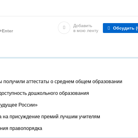
Добавить
Обсудить
(
в мою ленту
l+Enter
ы получили аттестаты о среднем общем образовании
доступность дошкольного образования
Будущее России»
а на присуждение премий лучшим учителям
ения правопорядка