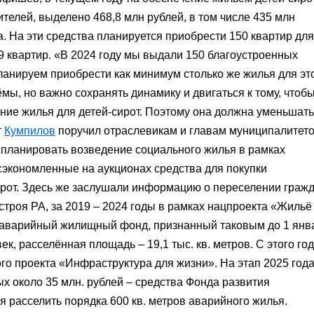
телей, выделено 468,8 млн рублей, в том числе 435 млн
а. На эти средства планируется приобрести 150 квартир для
89 квартир. «В 2024 году мы выдали 150 благоустроенных
планируем приобрести как минимум столько же жилья для эт
мы, но важно сохранять динамику и двигаться к тому, чтоб
ние жилья для детей-сирот. Поэтому она должна уменьшат
т
Кумпилов
поручил отраслевикам и главам муниципалитет
 планировать возведение социального жилья в рамках
сэкономленные на аукционах средства для покупки
ирот. Здесь же заслушали информацию о переселении граж
троя РА, за 2019 – 2024 годы в рамках нацпроекта «Жильё
 аварийный жилищный фонд, признанный таковым до 1 янв
ек, расселённая площадь – 19,1 тыс. кв. метров. С этого го
го проекта «Инфраструктура для жизни». На этап 2025 год
ых около 35 млн. рублей – средства Фонда развития
я расселить порядка 600 кв. метров аварийного жилья.