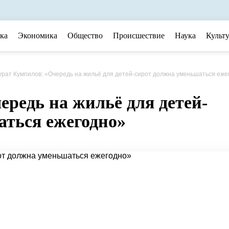
ка
Экономика
Общество
Происшествие
Наука
Культ
урат
Кумпилов
: «Очередь на жильё для детей-сирот должна уменьшаться ежегодн
редь на жильё для детей-
аться ежегодно»