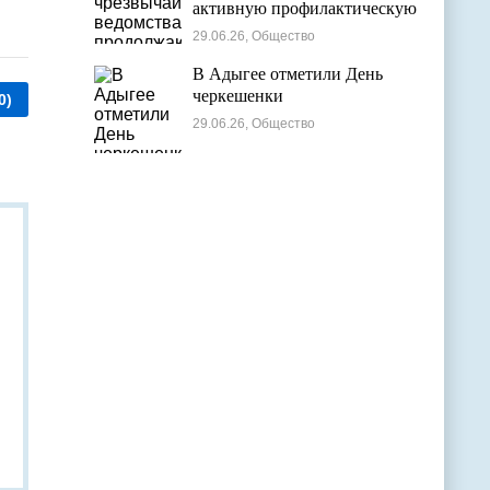
активную профилактическую
деятельность в детских
29.06.26, Общество
оздоровительных лагерях
В Адыгее отметили День
черкешенки
0)
29.06.26, Общество