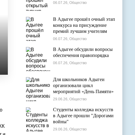
06.07.26, Общество
В Адыгее прошёл очный этап
конкурса на присуждение
премий лучшим учителям
06.07.26, Общество
В Адыгее обсудили вопросы
обеспечения правопорядка
06.07.26, Общество
Для школьников Адыгеи
организовали цикл
мероприятий «День Памяти»
29.06.26, Общество
Студенты колледжа искусств
о
в Адыгее прошли "Дорогами
войны"
ЖК
29.06.26, Общество
т и