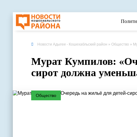
Полити
Новости Адыгеи - Кошехабльский район
»
Общество
» М
Мурат Кумпилов: «Оче
сирот должна уменьш
Общество