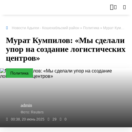
Новости Адыгеи - Кошехабльский район
»
Политика
» Мурат
Кумпилов
Мурат Кумпилов: «Мы сделали
упор на создание логистических
центров»
Политика
admin
Фото: Reuters
00:38, 20 июнь 2025
29
0