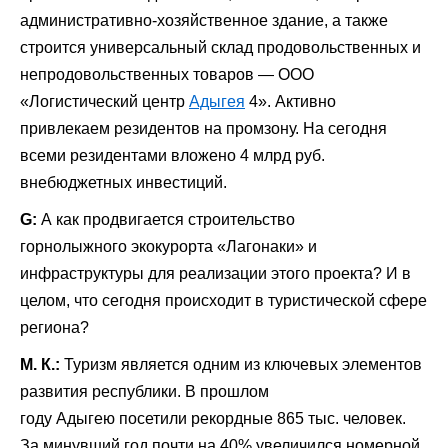
административно-хозяйственное здание, а также
строится универсальный склад продовольственных и
непродовольственных товаров — ООО
«Логистический центр
Адыгея
4». Активно
привлекаем резидентов на промзону. На сегодня
всеми резидентами вложено 4 млрд руб.
внебюджетных инвестиций.
G:
А как продвигается строительство
горнолыжного
экокурорта «Лагонаки»
и
инфраструктуры для реализации этого проекта? И в
целом, что сегодня происходит в туристической сфере
региона?
М. К.:
Туризм является одним из ключевых элементов
развития республики. В прошлом
году
Адыгею
посетили рекордные 865 тыс. человек.
За минувший год почти на 40% увеличился номерной