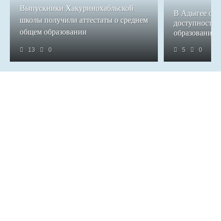
Выпускники Хакуринохабльской
В Адыгее обе
школы получили аттестаты о среднем
доступность 
общем образовании
образования
13
0
5
0