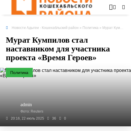
Новости Адыгеи - Кошехабльский район
»
Политика
» Мурат
Кумпилов
Мурат Кумпилов стал
наставником для участника
проекта «Время Героев»
Политика
admin
Фото: Reuters
20:16, 22 июль 2025
36
0