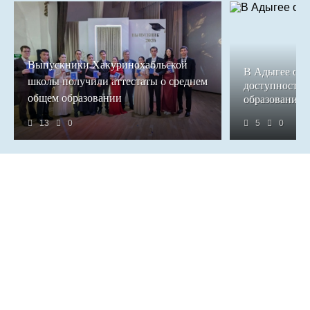
Выпускники Хакуринохабльской
В Адыгее обе
школы получили аттестаты о среднем
доступность 
общем образовании
образования
13
0
5
0