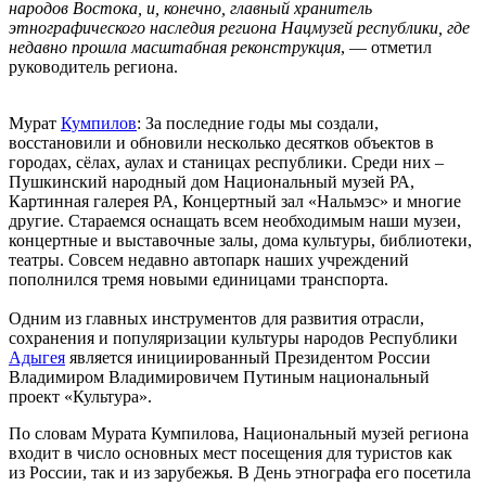
народов Востока
, и, конечно, главный хранитель
этнографического наследия региона Нацмузей республики, где
недавно прошла масштабная реконструкция
, — отметил
руководитель региона.
Мурат
Кумпилов
: За последние годы мы создали,
восстановили и обновили несколько десятков объектов в
городах, сёлах, аулах и станицах республики. Среди них –
Пушкинский народный дом Национальный музей РА,
Картинная галерея РА, Концертный зал «Нальмэс» и многие
другие. Стараемся оснащать всем необходимым наши музеи,
концертные и выставочные залы, дома культуры, библиотеки,
театры. Совсем недавно автопарк наших учреждений
пополнился тремя новыми единицами транспорта.
Одним из главных инструментов для развития отрасли,
сохранения и популяризации культуры народов Республики
Адыгея
является инициированный Президентом России
Владимиром Владимировичем Путиным национальный
проект «Культура».
По словам
Мурата Кумпилова
, Национальный музей региона
входит в число основных мест посещения для туристов как
из
России
, так и из зарубежья. В День этнографа его посетила