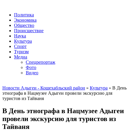
Политика
Экономика
Общество
Происшествие
Наука
Культура
Спорт
Туризм
Медиа
Спецрепортаж
Фото
Видео
Новости Адыгеи - Кошехабльский район
»
Культура
» В День
этнографа в Нацмузее Адыгеи провели экскурсию для
туристов из Тайваня
В День этнографа в Нацмузее Адыгеи
провели экскурсию для туристов из
Тайваня