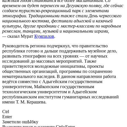
каждым годом становится все более масштабным. Со
временем он будет перенесен на Дегуакскую поляну, где сейчас
создаем туристско-рекреационный парк с элементами
этнографии. Традиционными также стали День черкесского
национального костюма, фестивали адыгской и казачьей
культуры, другие праздники с мастер-классами по народным
ремеслам, танцами, музыкой и национальными играми,
—
сказал
Мурат
Кумпилов
.
Руководитель региона подчеркнул, что правительство
республики готово и дальше поддерживать музейное дело,
развивать этнографию на всех уровнях — от научных
исследований до массовых мероприятий. Также
приветствуются молодежные инициативы, проекты
общественных организаций, программы по сохранению
нематериального наследия. В данном направлении работа
ведётся совместно с
Адыгейским государственным
университетом
,
Майкопским государственным
технологическим университетом
и Адыгейским
республиканским институтом гуманитарных исследований
имени Т. М. Керашева.
Ctrl
Enter
Заметили ош
Ы
бку
Выделите текст и нажмите
Ctrl+Enter