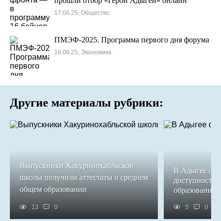
прошли отбор «Герои Адыгеи» онлайн
17.06.25, Общество
ПМЭФ-2025. Программа первого дня форума
18.06.25, Экономика
Другие материалы рубрики:
Выпускники Хакуринохабльской
В Адыгее обе
школы получили аттестаты о среднем
доступность 
общем образовании
образования
13
0
5
0