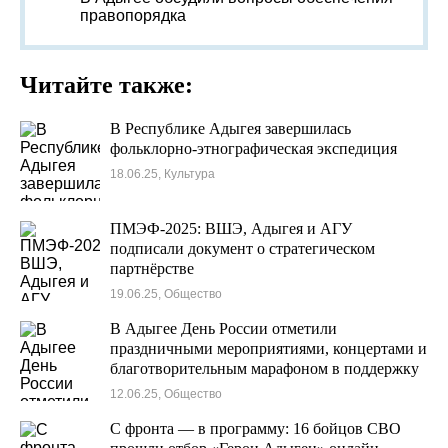
правопорядка
Читайте также:
В Республике Адыгея завершилась
фольклорно-этнографическая экспедиция
18.06.25, Культура
ПМЭФ-2025: ВШЭ, Адыгея и АГУ
подписали документ о стратегическом
партнёрстве
19.06.25, Общество
В Адыгее День России отметили
праздничными мероприятиями, концертами и
благотворительным марафоном в поддержку
участников СВО
12.06.25, Общество
С фронта — в программу: 16 бойцов СВО