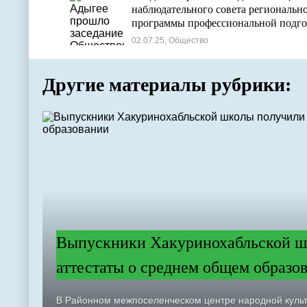
наблюдательного совета региональн
программы профессиональной подго
«Герои Адыгеи»
02.07.25, Общество
Другие материалы рубрики:
Выпускники Хакуринохабльской ш
аттестаты о среднем общем образо
В Районном межпоселенческом центре народной куль