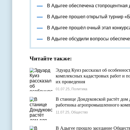
В Адыгее обеспечена стопроцентная 
В Адыгее прошел открытый турнир «
В Адыгее прошёл очный этап конкурс
В Адыгее обсудили вопросы обеспеч
Читайте также:
Эдуард Куиз рассказал об особеннос
комплексных кадастровых работ и п
их проведения
01.07.25, Политика
В станице Дондуковской растёт дом 
работника агропромышленного комп
11.07.25, Общество
В Адыгее прошло заседание Общест