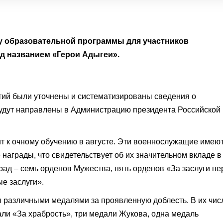
ку образовательной программы для участников
д названием «Герои Адыгеи».
ий были уточнены и систематизированы сведения о
будут направлены в Администрацию президента Российской
ит к очному обучению в августе. Эти военнослужащие имеют
награды, что свидетельствует об их значительном вкладе в
ад – семь орденов Мужества, пять орденов «За заслуги пе
е заслуги».
 различными медалями за проявленную доблесть. В их чис
али «За храбрость», три медали Жукова, одна медаль