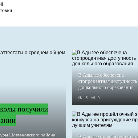
ой
товки
В Адыгее обеспечена
стопроцентная доступность
дошкольного образования
5
0
колы получили
вании
туры Шовгеновского района
В Адыгее прошёл очный эт