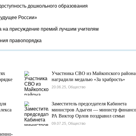
доступность дошкольного образования
Будущее России»
а на присуждение премий лучшим учителям
ения правопорядка
тях
Участника СВО из Майкопского района
орядке
наградили медалью «За храбрость»
20.06.25, Общество
для
Заместитель председателя Кабинета
лекса
министров Адыгеи — министр финанс
РА Виктор Орлов поздравил семьи
участников СВО
09.07.25, Общество
венно-