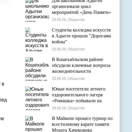
Для школьников Адыгеи
организовали цикл
мероприятий «День Памяти»
29.06.26, Общество
Студенты колледжа искусств
в Адыгее прошли "Дорогами
войны"
29.06.26, Общество
В Кошехабльском районе
обсудили ключевые вопросы
жизнедеятельности
муниципалитета
29.06.26, Общество
 в
Юные посетители летнего
оздоровительного лагеря
ред
«Ромашка» побывали на
экскурсии в Дондуковском
29.06.26, Общество
музее
В Майкопе прошел турнир по
ле
всестилевому карате памяти
Мурата Хачекожева