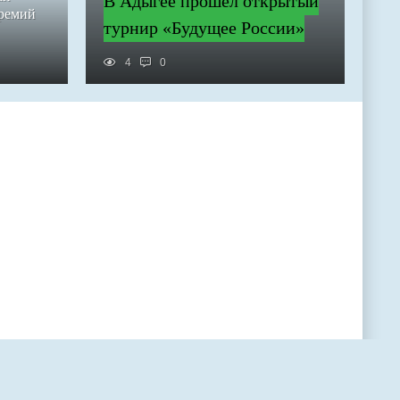
В Адыгее прошел открытый
премий
турнир «Будущее России»
4
0