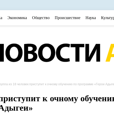
ка
Экономика
Общество
Происшествие
Наука
Культу
руппа из 18 человек приступит к очному обучению по программе «Герои Адыг
 приступит к очному обучен
 Адыгеи»