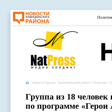
Полити
Новости Адыгеи - Кошехабльский район
»
Политика
» Г
Группа из 18 человек
по программе «Герои