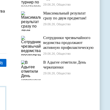
29.06.26, Общество
тва
Максимальный результат
сразу по двум предметам!
29.06.26, Общество
Сотрудники чрезвычайного
ведомства продолжают
активную профилактическую
деятельность в детских
29.06.26, Общество
оздоровительных лагерях
В Адыгее отметили День
0)
черкешенки
29.06.26, Общество