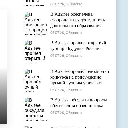
общем образовании
06.07.26, Общество
В Адыгее обеспечена
стопроцентная доступность
дошкольного образования
06.07.26, Общество
В Адыгее прошел открытый
турнир «Будущее России»
06.07.26, Общество
В Адыгее прошёл очный этап
конкурса на присуждение
премий лучшим учителям
06.07.26, Общество
В Адыгее обсудили вопросы
обеспечения правопорядка
06.07.26, Общество