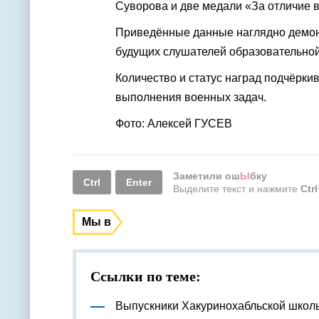
Суворова и две медали «За отличие 
Приведённые данные наглядно демонс
будущих слушателей образовательно
Количество и статус наград подчёрки
выполнения военных задач.
Фото: Алексей ГУСЕВ
Заметили ош
Ы
бку
Ctrl
Enter
Выделите текст и нажмите
Ctr
Мы в
Ссылки по теме:
Выпускники Хакуринохабльской школ