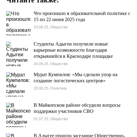
Читайте также:
Что произошло в образовательной политике с
15 по 22 июня 2025 года
23.06.25, Общество
Студенты Адыгеи получили новые
карьерные возможности благодаря
открывшейся в Краснодаре площадке
медиацентра Минобрнауки России
24.06.25, Общество
Мурат Кумпилов: «Мы сделали упор на
создание логистических центров»
20.06.25, Политика
В Майкопском районе обсудили вопросы
поддержки участников СВО
01.07.25, Общество
В Адыгее прошло заседание Общественно-