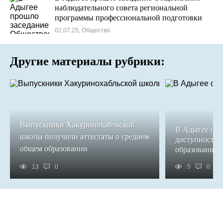
наблюдательного совета региональной
программы профессиональной подготовки
«Герои Адыгеи»
02.07.25, Общество
Другие материалы рубрики:
Выпускники Хакуринохабльской
В Адыгее обе
школы получили аттестаты о среднем
доступность 
общем образовании
образования
13
0
5
0