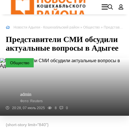
Новости Адыгеи - Кошехабльский район
»
Общество
» Представители СМИ обсудили актуальные вопросы в Адыгее
Представители СМИ обсудили
актуальные вопросы в Адыгее
Общество
admin
Фото: Reuters
20:28, 07 июль 2025
8
0
{short-story limit="840"}