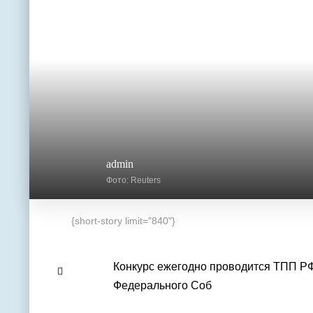
admin
Фото: Reuters
{short-story limit="840"}
Конкурс ежегодно проводится ТПП Р
Федерального Соб