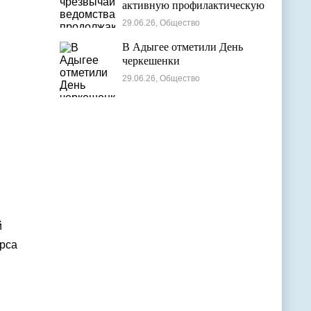
активную профилактическую
деятельность в детских
29.06.26, Общество
оздоровительных лагерях
В Адыгее отметили День
черкешенки
29.06.26, Общество
й
урса
и