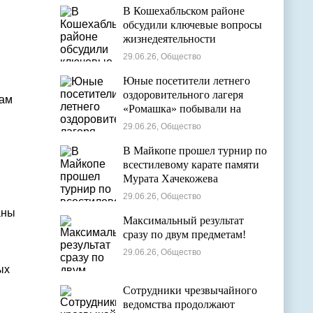
В Кошехабльском районе
обсудили ключевые вопросы
жизнедеятельности
муниципалитета
29.06.26, Общество
Юные посетители летнего
оздоровительного лагеря
там
«Ромашка» побывали на
экскурсии в Дондуковском
29.06.26, Общество
музее
В Майкопе прошел турнир по
всестилевому карате памяти
Мурата Хачекожева
29.06.26, Общество
аны
Максимальный результат
сразу по двум предметам!
29.06.26, Общество
ых
Сотрудники чрезвычайного
ведомства продолжают