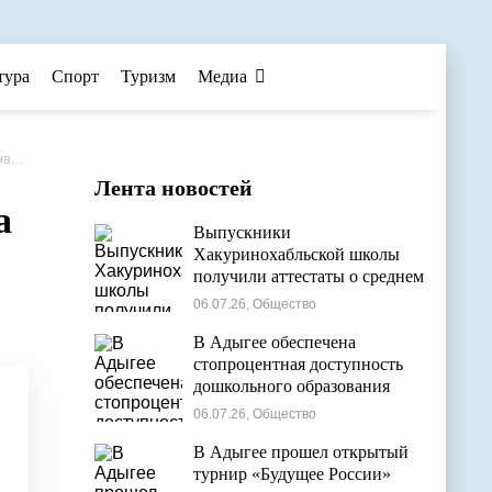
тура
Спорт
Туризм
Медиа
рий»
Лента новостей
а
Выпускники
Хакуринохабльской школы
получили аттестаты о среднем
общем образовании
06.07.26, Общество
В Адыгее обеспечена
стопроцентная доступность
дошкольного образования
06.07.26, Общество
В Адыгее прошел открытый
турнир «Будущее России»