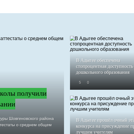
В Адыгее обеспечена
стопроцентная доступность
дошкольного образования
5
0
колы получили
вании
туры Шовгеновского района
В Адыгее прошёл очный эт
ттестаты о среднем общем
конкурса на присуждение 
лучшим учителям