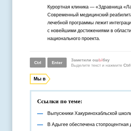
Курортная клиника — «Здравница «Л
Современный медицинский реабилитац
лечебной программы лежит интеграци
с новейшими достижениями в области
национального проекта.
Заметили ош
Ы
бку
Ctrl
Enter
Выделите текст и нажмите
Ctr
Мы в
Ссылки по теме:
Выпускники Хакуринохабльской школ
В Адыгее обеспечена стопроцентная 