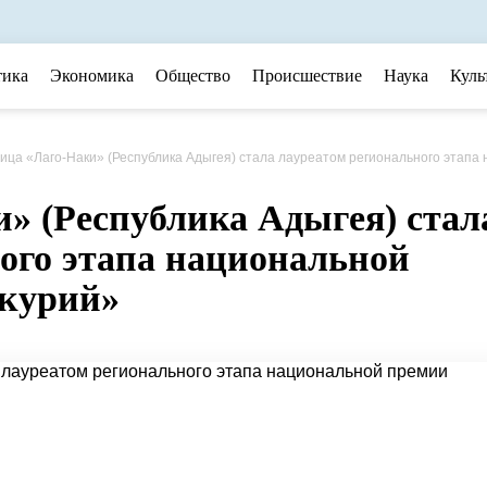
тика
Экономика
Общество
Происшествие
Наука
Куль
ица «Лаго-Наки» (Республика
Адыгея
) стала лауреатом регионального этапа национальной премии «Золотой Мерку
» (Республика Адыгея) стал
ого этапа национальной
ркурий»