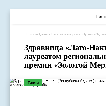
Поли
Новости Адыгеи - Кошехабльский район
»
Туризм
» Здравн
Здравница «Лаго-Наки
лауреатом региональн
премии «Золотой Ме
Туризм