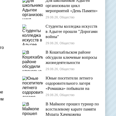
Для школьников Адыгеи
организовали цикл
мероприятий «День Памяти»
29.06.26, Общество
Студенты колледжа искусств
в Адыгее прошли "Дорогами
войны"
29.06.26, Общество
го
В Кошехабльском районе
обсудили ключевые вопросы
жизнедеятельности
муниципалитета
29.06.26, Общество
Юные посетители летнего
оздоровительного лагеря
«Ромашка» побывали на
ре
экскурсии в Дондуковском
29.06.26, Общество
музее
ем
В Майкопе прошел турнир по
всестилевому карате памяти
Мурата Хачекожева