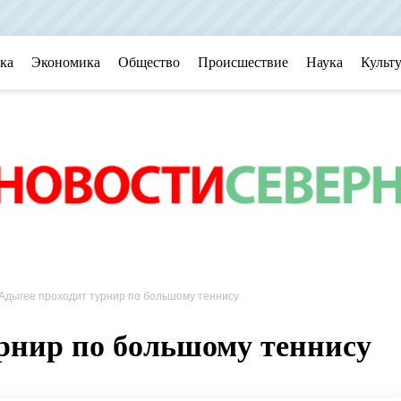
ка
Экономика
Общество
Происшествие
Наука
Культ
Адыгее проходит турнир по большому теннису
рнир по большому теннису