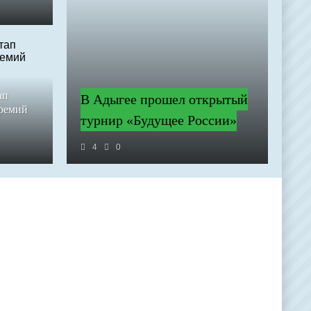
ап
В Адыгее прошел открытый
премий
турнир «Будущее России»
4
0