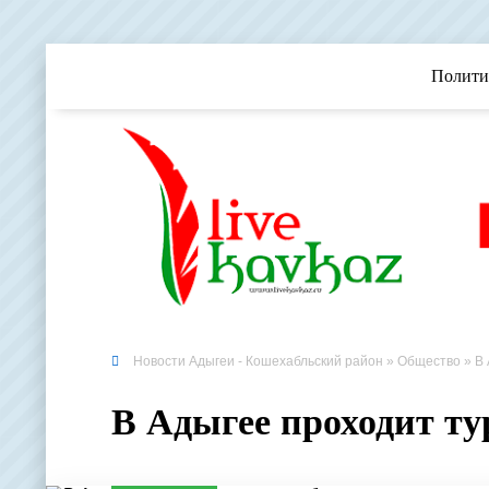
Полити
Новости Адыгеи - Кошехабльский район
»
Общество
» В 
В Адыгее проходит ту