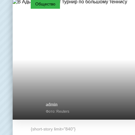
Общество
admin
Фото: Reuters
{short-story limit="840"}