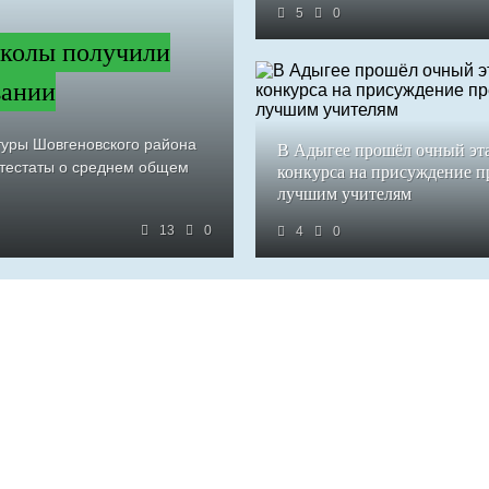
5
0
колы получили
вании
туры Шовгеновского района
В Адыгее прошёл очный эт
ттестаты о среднем общем
конкурса на присуждение 
лучшим учителям
13
0
4
0