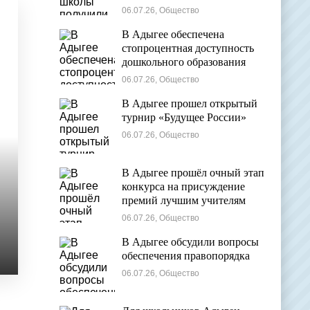
общем образовании
06.07.26, Общество
В Адыгее обеспечена
стопроцентная доступность
дошкольного образования
06.07.26, Общество
В Адыгее прошел открытый
турнир «Будущее России»
06.07.26, Общество
В Адыгее прошёл очный этап
конкурса на присуждение
премий лучшим учителям
06.07.26, Общество
В Адыгее обсудили вопросы
обеспечения правопорядка
06.07.26, Общество