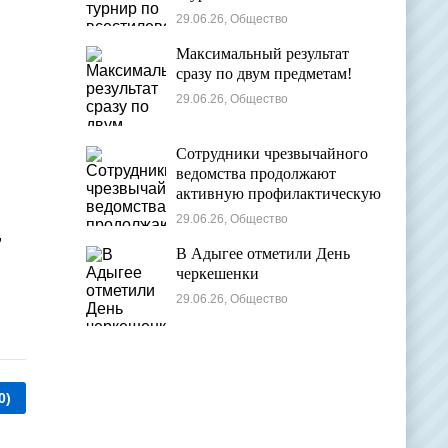
29.06.26, Общество
Максимальный результат
сразу по двум предметам!
29.06.26, Общество
Сотрудники чрезвычайного
ведомства продолжают
активную профилактическую
деятельность в детских
29.06.26, Общество
оздоровительных лагерях
,
В Адыгее отметили День
черкешенки
29.06.26, Общество
0)