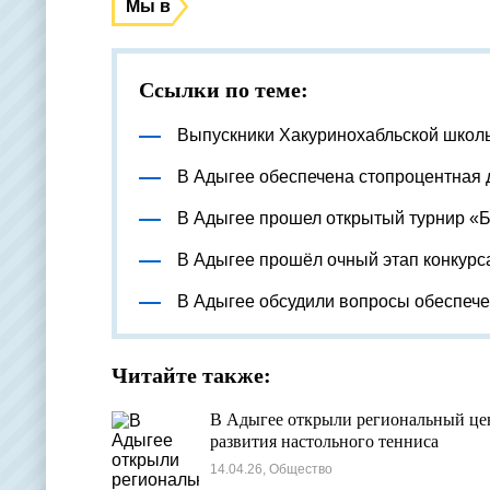
Мы в
Ссылки по теме:
Выпускники Хакуринохабльской школ
В Адыгее обеспечена стопроцентная 
В Адыгее прошел открытый турнир «
В Адыгее прошёл очный этап конкурс
В Адыгее обсудили вопросы обеспеч
Читайте также:
В Адыгее открыли региональный це
развития настольного тенниса
14.04.26, Общество