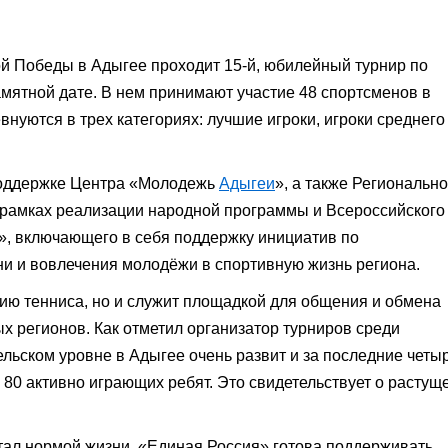
й Победы в Адыгее проходит 15-й, юбилейный турнир по
мятной дате. В нем принимают участие 48 спортсменов в
евнуются в трех категориях: лучшие игроки, игроки среднего
поддержке Центра «Молодежь
Адыгеи
», а также Регионально
 рамках реализации народной программы и Всероссийского
, включающего в себя поддержку инициатив по
ни и вовлечения молодёжи в спортивную жизнь региона.
тию тенниса, но и служит площадкой для общения и обмена
 регионов. Как отметил организатор турниров среди
ельском уровне в Адыгее очень развит и за последние четы
о 80 активно играющих ребят. Это свидетельствует о растущ
стал нормой жизни. «Единая Россия» готова поддерживать