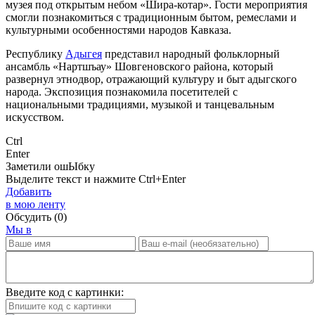
музея под открытым небом «Шира-котар». Гости мероприятия
смогли познакомиться с традиционным бытом, ремеслами и
культурными особенностями народов Кавказа.
Республику
Адыгея
представил народный фольклорный
ансамбль «Нартшъау» Шовгеновского района, который
развернул этнодвор, отражающий культуру и быт адыгского
народа. Экспозиция познакомила посетителей с
национальными традициями, музыкой и танцевальным
искусством.
Ctrl
Enter
Заметили ош
Ы
бку
Выделите текст и нажмите
Ctrl+Enter
Добавить
в мою ленту
Обсудить
(0)
Мы в
Введите код с картинки: