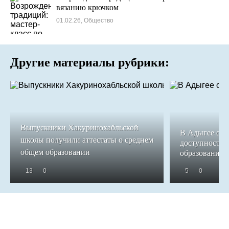
вязанию крючком
01.02.26, Общество
Другие материалы рубрики:
Выпускники Хакуринохабльской
В Адыгее обе
школы получили аттестаты о среднем
доступность 
общем образовании
образования
13
0
5
0