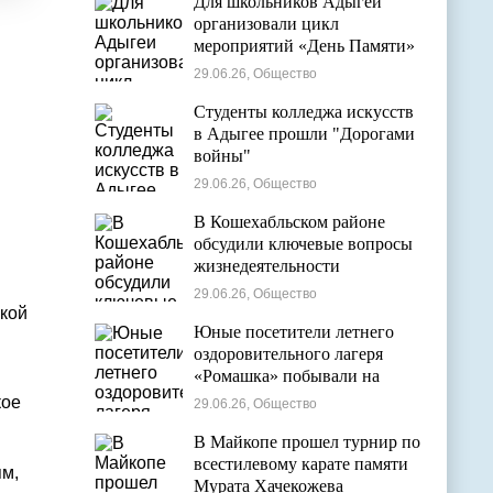
Для школьников Адыгеи
организовали цикл
мероприятий «День Памяти»
29.06.26, Общество
Студенты колледжа искусств
в Адыгее прошли "Дорогами
войны"
29.06.26, Общество
В Кошехабльском районе
обсудили ключевые вопросы
жизнедеятельности
муниципалитета
29.06.26, Общество
кой
Юные посетители летнего
оздоровительного лагеря
«Ромашка» побывали на
экскурсии в Дондуковском
кое
29.06.26, Общество
музее
В Майкопе прошел турнир по
всестилевому карате памяти
ям,
Мурата Хачекожева