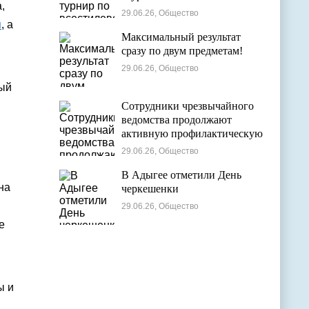
,
29.06.26, Общество
я
, а
Максимальный результат
сразу по двум предметам!
29.06.26, Общество
ный
Сотрудники чрезвычайного
ведомства продолжают
активную профилактическую
деятельность в детских
29.06.26, Общество
оздоровительных лагерях
В Адыгее отметили День
на
черкешенки
29.06.26, Общество
е
ы и