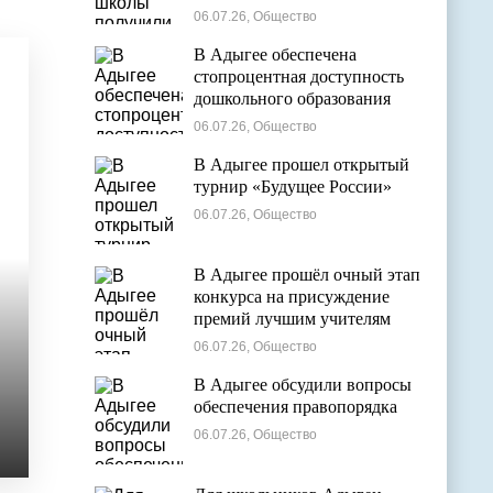
общем образовании
06.07.26, Общество
В Адыгее обеспечена
стопроцентная доступность
дошкольного образования
06.07.26, Общество
В Адыгее прошел открытый
турнир «Будущее России»
06.07.26, Общество
В Адыгее прошёл очный этап
конкурса на присуждение
премий лучшим учителям
06.07.26, Общество
В Адыгее обсудили вопросы
обеспечения правопорядка
06.07.26, Общество