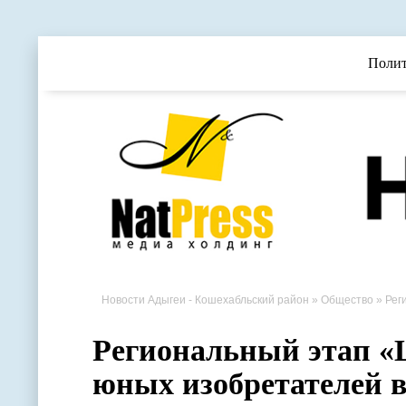
Поли
Новости Адыгеи - Кошехабльский район
»
Общество
» Рег
Региональный этап 
юных изобретателей