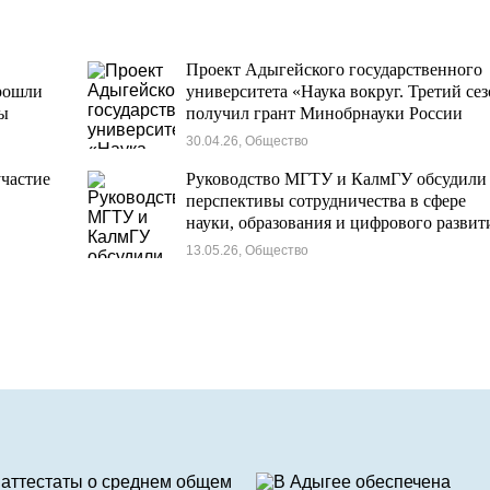
Проект Адыгейского государственного
рошли
университета «Наука вокруг. Третий се
сы
получил грант Минобрнауки России
30.04.26, Общество
частие
Руководство МГТУ и КалмГУ обсудили
перспективы сотрудничества в сфере
науки, образования и цифрового развит
13.05.26, Общество