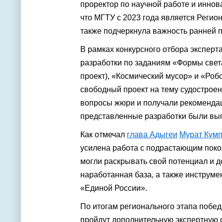
проректор по научной работе и инно
что МГТУ с 2023 года является Реги
также подчеркнула важность ранней п
В рамках конкурсного отбора эксперт
разработки по заданиям «Формы света
проект), «Космический мусор» и «Роб
свободный проект на тему судостроен
вопросы жюри и получали рекоменда
представленные разработки были вы
Как отмечал
глава Адыгеи
Мурат Кум
усилена работа с подрастающим поко
могли раскрывать свой потенциал и д
наработанная база, а также инструм
«Единой России».
По итогам регионального этапа побе
пройдут дополнительную экспертную 