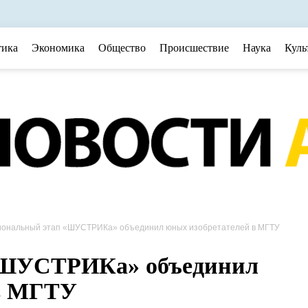
тика
Экономика
Общество
Происшествие
Наука
Куль
иональный этап «ШУСТРИКа» объединил юных изобретателей в МГТУ
«ШУСТРИКа» объединил
 в МГТУ