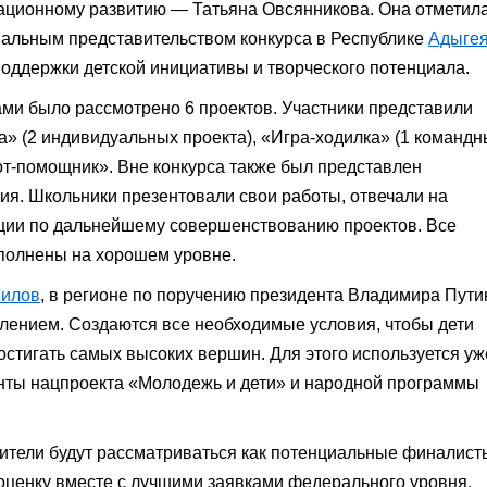
вационному развитию — Татьяна Овсянникова. Она отметила
ональным представительством конкурса в Республике
Адыге
оддержки детской инициативы и творческого потенциала.
ами было рассмотрено 6 проектов. Участники представили
» (2 индивидуальных проекта), «Игра-ходилка» (1 команд
от-помощник». Вне конкурса также был представлен
ия. Школьники презентовали свои работы, отвечали на
ции по дальнейшему совершенствованию проектов. Все
полнены на хорошем уровне.
пилов
, в регионе по поручению президента Владимира Пути
лением. Создаются все необходимые условия, чтобы дети
остигать самых высоких вершин. Для этого используется уж
енты нацпроекта «Молодежь и дети» и народной программы
дители будут рассматриваться как потенциальные финалист
оценку вместе с лучшими заявками федерального уровня.