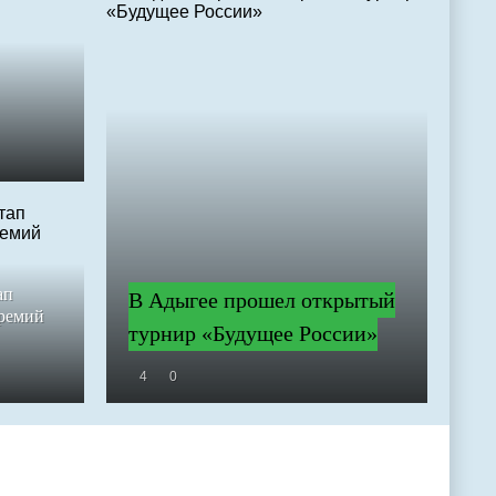
ап
В Адыгее прошел открытый
премий
турнир «Будущее России»
4
0