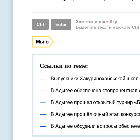
Заметили ош
Ы
бку
Ctrl
Enter
Выделите текст и нажмите
Ctr
Мы в
Ссылки по теме:
Выпускники Хакуринохабльской школ
В Адыгее обеспечена стопроцентная 
В Адыгее прошел открытый турнир «
В Адыгее прошёл очный этап конкурс
В Адыгее обсудили вопросы обеспеч