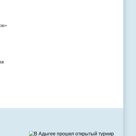
зон»
ия