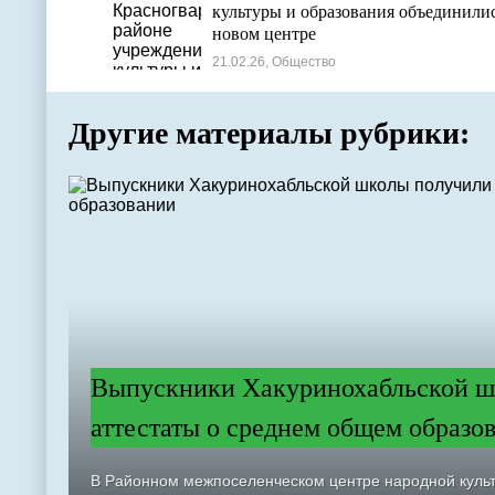
культуры и образования объединилис
новом центре
21.02.26, Общество
Другие материалы рубрики:
Выпускники Хакуринохабльской ш
аттестаты о среднем общем образо
В Районном межпоселенческом центре народной куль