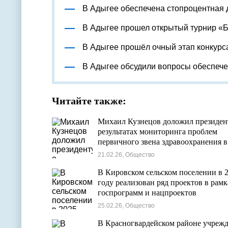
В Адыгее обеспечена стопроцентная 
В Адыгее прошел открытый турнир «
В Адыгее прошёл очный этап конкурс
В Адыгее обсудили вопросы обеспеч
Читайте также:
Михаил Кузнецов доложил президен
результатах мониторинга проблем
первичного звена здравоохранения в
регионах России
21.02.26, Общество
В Кировском сельском поселении в 
году реализован ряд проектов в рамк
госпрограмм и нацпроектов
25.02.26, Общество
В Красногвардейском районе учреж