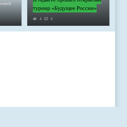
премий
турнир «Будущее России»
4
0