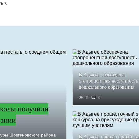
ь в
В Адыгее обеспечена
стопроцентная доступность
дошкольного образования
5
0
колы получили
вании
туры Шовгеновского района
В Адыгее прошёл очный эт