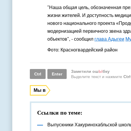
"Наша общая цель, обозначенная пре
жизни жителей. И доступность медици
нового национального проекта «Прод
модернизацией первичного звена здр
объектов", - сообщил
глава Адыгеи
Му
Фото: Красногвардейский район
Заметили ош
Ы
бку
Ctrl
Enter
Выделите текст и нажмите
Ctr
Мы в
Ссылки по теме:
Выпускники Хакуринохабльской школ