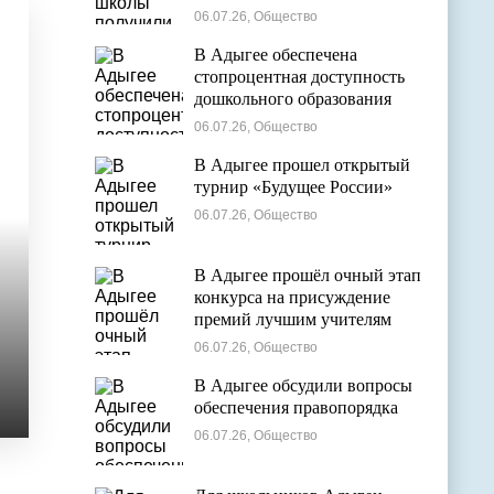
общем образовании
06.07.26, Общество
В Адыгее обеспечена
стопроцентная доступность
дошкольного образования
06.07.26, Общество
В Адыгее прошел открытый
турнир «Будущее России»
06.07.26, Общество
В Адыгее прошёл очный этап
конкурса на присуждение
премий лучшим учителям
06.07.26, Общество
В Адыгее обсудили вопросы
обеспечения правопорядка
06.07.26, Общество