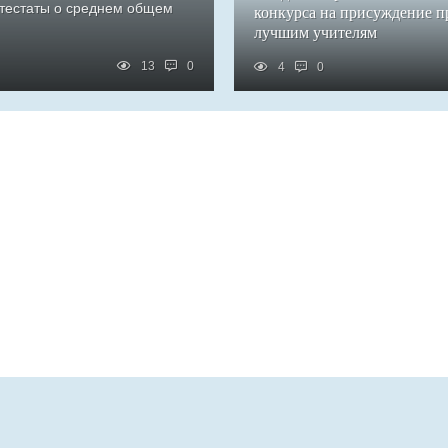
ттестаты о среднем общем
конкурса на присуждение 
лучшим учителям
13
0
4
0