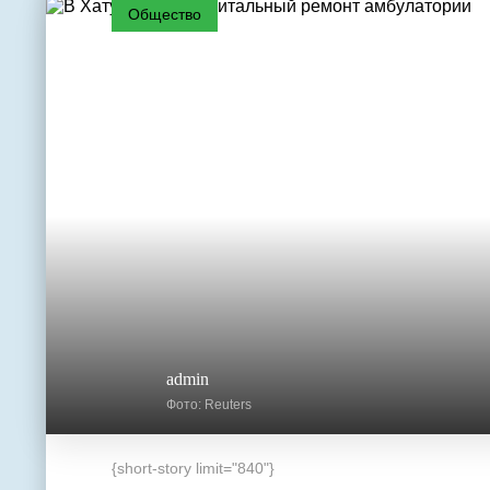
Общество
admin
Фото: Reuters
{short-story limit="840"}