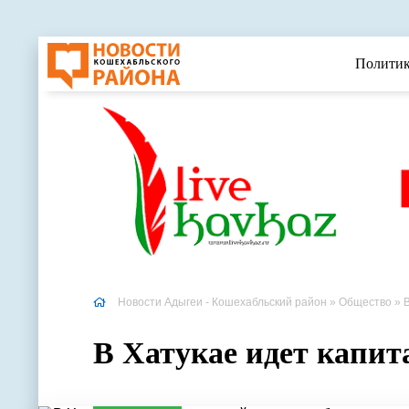
Полити
Новости Адыгеи - Кошехабльский район
»
Общество
» 
В Хатукае идет капи