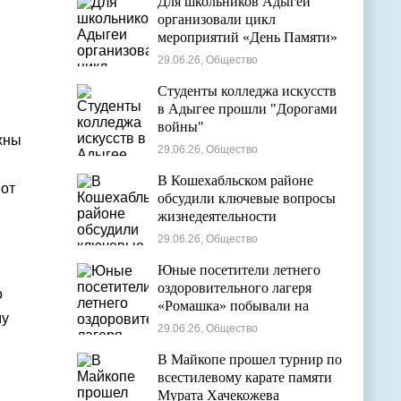
Для школьников Адыгеи
организовали цикл
мероприятий «День Памяти»
29.06.26, Общество
Студенты колледжа искусств
в Адыгее прошли "Дорогами
войны"
жны
29.06.26, Общество
В Кошехабльском районе
 от
обсудили ключевые вопросы
,
жизнедеятельности
муниципалитета
29.06.26, Общество
Юные посетители летнего
оздоровительного лагеря
о
«Ромашка» побывали на
му
экскурсии в Дондуковском
29.06.26, Общество
музее
В Майкопе прошел турнир по
всестилевому карате памяти
Мурата Хачекожева