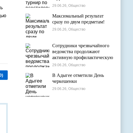
29.06.26, Общество
ть
щью
Максимальный результат
сразу по двум предметам!
я
29.06.26, Общество
Сотрудники чрезвычайного
ведомства продолжают
активную профилактическую
деятельность в детских
29.06.26, Общество
оздоровительных лагерях
0)
В Адыгее отметили День
черкешенки
29.06.26, Общество