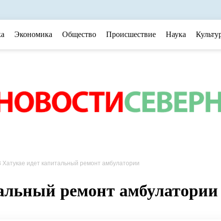
ка
Экономика
Общество
Происшествие
Наука
Культу
В Хатукае идет капитальный ремонт амбулатории
тальный ремонт амбулатории