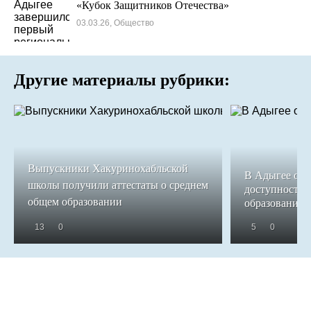
«Кубок Защитников Отечества»
03.03.26, Общество
Другие материалы рубрики:
Выпускники Хакуринохабльской
В Адыгее обе
школы получили аттестаты о среднем
доступность 
общем образовании
образования
13
0
5
0