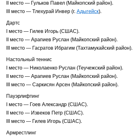
II место — Гульков Павел (Майкопский район).
III место — Тлехурай Инвер (г.
Адыгейск
).
Дартс
I место — Гилев Игорь (СШАС).
II место — Арапиев Руслан (Майкопский район).
III место — Гасратов Ибрагим (Тахтамукайский район).
Настольный теннис
I место — Николаенко Руслан (Теучежский район).
II место — Арапиев Руслан (Майкопский район).
III место — Саркисян Арсен (Майкопский район).
Пауэрлифтинг
I место — Гоев Александр (СШАС).
II место — Извеков Петр (СШАС).
III место — Гилев Игорь (СШАС).
Армрестлинг