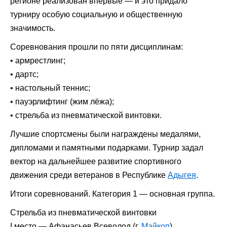
регионе реализован впервые — и это придало
турниру особую социальную и общественную
значимость.
Соревнования прошли по пяти дисциплинам:
• армрестлинг;
• дартс;
• настольный теннис;
• пауэрлифтинг (жим лёжа);
• стрельба из пневматической винтовки.
Лучшие спортсмены были награждены медалями,
дипломами и памятными подарками. Турнир задал
вектор на дальнейшее развитие спортивного
движения среди ветеранов в Республике
Адыгея
.
Итоги соревнований. Категория 1 — основная группа.
Стрельба из пневматической винтовки
I место — Афанасьев Всеволод (г.
Майкоп
).