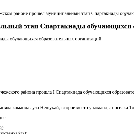
жском районе прошел муниципальный этап Спартакиады обучаю
льный этап Спартакиады обучающихся 
еучежского района прошла I Спартакиада обучающихся образова
няла команда аула Нешукай, второе место у команды поселка Тлю
ды:
);
юстенхабль);