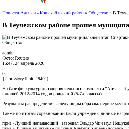
Новости Адыгеи - Кошехабльский район
»
Общество
» В Теуче
В Теучежском районе прошел муниципа
Общество
admin
Фото: Reuters
16:47, 24 апрель 2026
5
0
{short-story limit="840"}
На базе физкультурно-оздоровительного комплекса "Апчас" Т
юношей 2012-2014 годов рождений (5-7-е классы).
Результаты распределились следующим образом: первое место за
Также по итогам соревнований были учреждены личные награ
приз «Лучший нападающий» завоевал Эльдар Чич (аул Нешукай
приз «Лучший защитник» получил Альберт Хапаев (поселок Тл