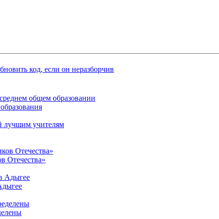
среднем общем образовании
 образования
й лучшим учителям
в Отечества»
Адыгее
делены