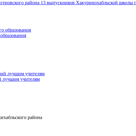
геновского района 13 выпускников Хакуринохабльской школы п
 образования
й лучшим учителям
шехабльского района