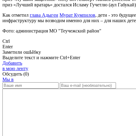
приз «Лучший вратарь» достался Исламу Гучетлю (аул Габукай)
Как отметил
глава Адыгеи
Мурат Кумпилов
, дети - это будущ
инфраструктуру мы возводим именно для них – для наших дете
Фото: администрация МО "Теучежский район"
Ctrl
Enter
Заметили ош
Ы
бку
Выделите текст и нажмите
Ctrl+Enter
Добавить
в мою ленту
Обсудить
(0)
Мы в