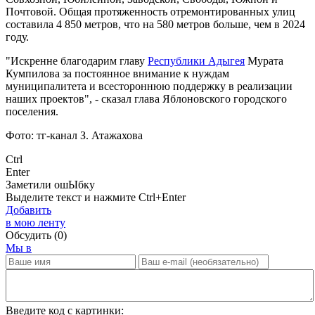
Почтовой. Общая протяженность отремонтированных улиц
составила 4 850 метров, что на 580 метров больше, чем в 2024
году.
"Искренне благодарим главу
Республики Адыгея
Мурата
Кумпилова за постоянное внимание к нуждам
муниципалитета и всестороннюю поддержку в реализации
наших проектов", - сказал глава Яблоновского городского
поселения.
Фото: тг-канал З. Атажахова
Ctrl
Enter
Заметили ош
Ы
бку
Выделите текст и нажмите
Ctrl+Enter
Добавить
в мою ленту
Обсудить
(0)
Мы в
Введите код с картинки: