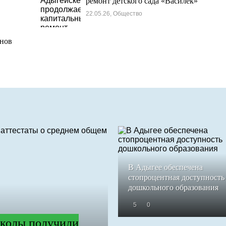
ремонт детского сада «Василек»
22.05.26, Общество
онов
В Адыгее обеспечена
стопроцентная доступность
дошкольного образования
5
0
колы получили