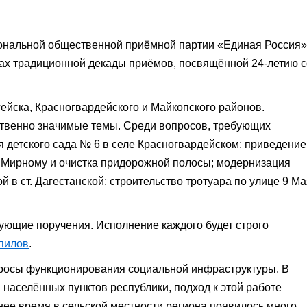
ональной общественной приёмной партии «Единая Россия»
ах традиционной декады приёмов, посвящённой 24-летию с
ейска, Красногвардейского и Майкопского районов.
ственно значимые темы. Среди вопросов, требующих
 детского сада № 6 в селе Красногвардейском; приведение
у Мирному и очистка придорожной полосы; модернизация
 в ст. Дагестанской; строительство тротуара по улице 9 Ма
ующие поручения. Исполнение каждого будет строго
пилов
.
просы функционирования социальной инфраструктуры. В
 населённых пунктов республики, подход к этой работе
ее время в сельской местности региона появилось много