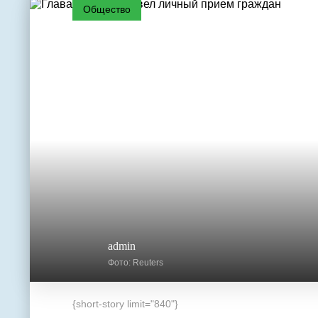
Общество
admin
Фото: Reuters
{short-story limit="840"}