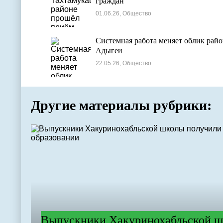
граждан
01.06.26, Общество
Системная работа меняет облик рай
Адыгеи
22.05.26, Общество
Другие материалы рубрики:
Выпускники Хакуринохабльской ш