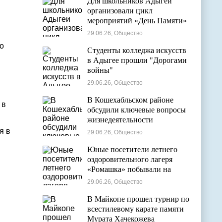
Для школьников Адыгеи
организовали цикл
мероприятий «День Памяти»
29.06.26, Общество
о
Студенты колледжа искусств
в Адыгее прошли "Дорогами
войны"
29.06.26, Общество
В Кошехабльском районе
 в
обсудили ключевые вопросы
жизнедеятельности
муниципалитета
я в
29.06.26, Общество
Юные посетители летнего
оздоровительного лагеря
«Ромашка» побывали на
экскурсии в Дондуковском
29.06.26, Общество
музее
В Майкопе прошел турнир по
всестилевому карате памяти
Мурата Хачекожева