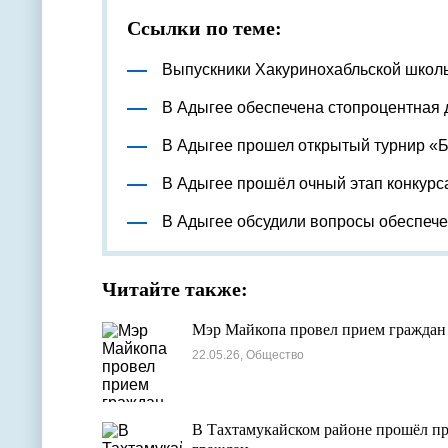
Ссылки по теме:
Выпускники Хакуринохабльской школ
В Адыгее обеспечена стопроцентная 
В Адыгее прошел открытый турнир «
В Адыгее прошёл очный этап конкурс
В Адыгее обсудили вопросы обеспеч
Читайте также:
Мэр Майкопа провел прием граждан
22.05.26, Общество
В Тахтамукайском районе прошёл п