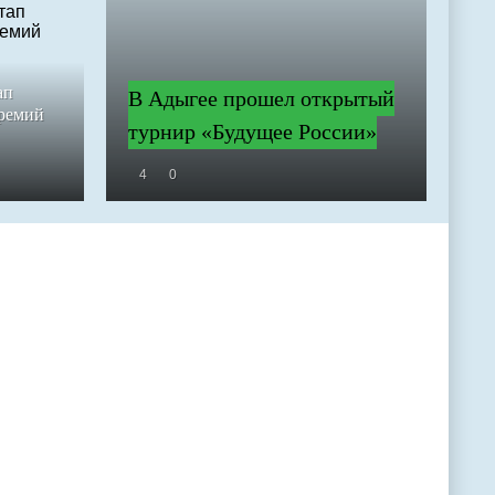
ап
В Адыгее прошел открытый
премий
турнир «Будущее России»
4
0