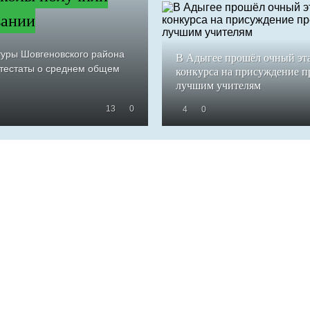
вании
туры Шовгеновского района
В Адыгее прошёл очный эт
ттестаты о среднем общем
конкурса на присуждение 
лучшим учителям
13
0
4
0