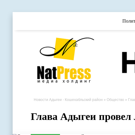
Поли
Новости Адыгеи - Кошехабльский район
»
Общество
» Гла
Глава Адыгеи провел