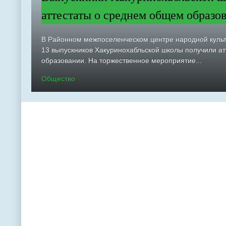
аттестаты о среднем общем образо
В Районном межпоселенческом центре народной куль
13 выпускников Хакуринохабльской школы получили а
образовании. На торжественное мероприятие...
Общество