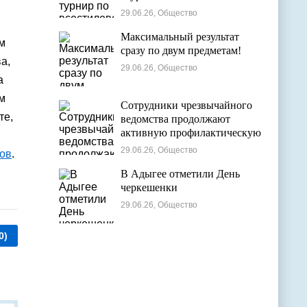
29.06.26, Общество
Максимальный результат
м
сразу по двум предметам!
а,
29.06.26, Общество
а
м
Сотрудники чрезвычайного
те,
ведомства продолжают
активную профилактическую
деятельность в детских
29.06.26, Общество
ов
.
оздоровительных лагерях
В Адыгее отметили День
черкешенки
29.06.26, Общество
0)