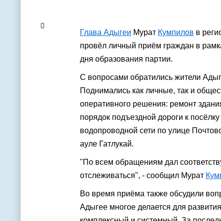
Глава Адыгеи
Мурат
Кумпилов
в реги
провёл личный приём граждан в рамк
дня образования партии.
С вопросами обратились жители Адыг
Поднимались как личные, так и обще
оперативного решения: ремонт здания
порядок подъездной дороги к посёлк
водопроводной сети по улице Почтовой
ауле Гатлукай.
"По всем обращениям дал соответств
отслеживаться", - сообщил Мурат
Кум
Во время приёма также обсудили во
Адыгее многое делается для развития
комплексный и системный. За последн