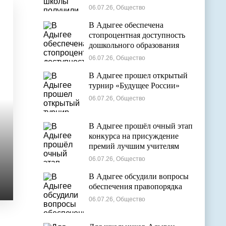
общем образовании
06.07.26, Общество
В Адыгее обеспечена
стопроцентная доступность
дошкольного образования
06.07.26, Общество
В Адыгее прошел открытый
турнир «Будущее России»
06.07.26, Общество
В Адыгее прошёл очный этап
конкурса на присуждение
премий лучшим учителям
06.07.26, Общество
В Адыгее обсудили вопросы
обеспечения правопорядка
06.07.26, Общество