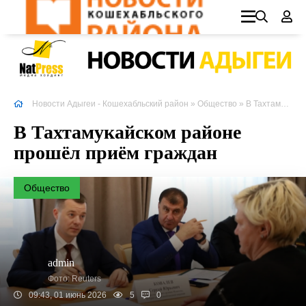
Новости Адыгеи - Кошехабльский район
»
Общество
» В Тахтамукайском районе прошёл приём граждан
В Тахтамукайском районе
прошёл приём граждан
Общество
admin
Фото: Reuters
09:43, 01 июнь 2026
5
0