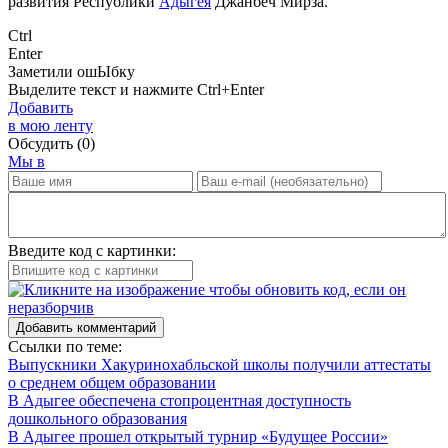
развития Республики
Адыгея
Джанбеч Мирза.
Ctrl
Enter
Заметили ош
Ы
бку
Выделите текст и нажмите
Ctrl+Enter
Добавить
в мою ленту
Обсудить
(0)
Мы в
Введите код с картинки:
Добавить комментарий
Ссылки по теме:
Выпускники Хакуринохабльской школы получили аттестаты
о среднем общем образовании
В Адыгее обеспечена стопроцентная доступность
дошкольного образования
В Адыгее прошел открытый турнир «Будущее России»