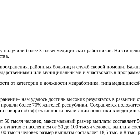
у получили более 3 тысяч медицинских работников. На эти цел
тва.
авоохранения, районных больниц и служб скорой помощи. Важны
сударственными или муниципальными и участвовать в программа
мости от категории и должности медработника, типа медицинской
ранение» нам удалось достичь высоких результатов в развитии 
 прошли более 70% жителей республики. Сохраняется положит
ё это говорит об эффективности реализации политики в медицинск
т 50 тысяч человек, максимальный размер выплаты составляет 50
пунктах с населением от 50 до 100 тысяч человек, выплата соста
 тысяч человек размер выплаты составляет 18,5 тыс. и 8 тыс. 