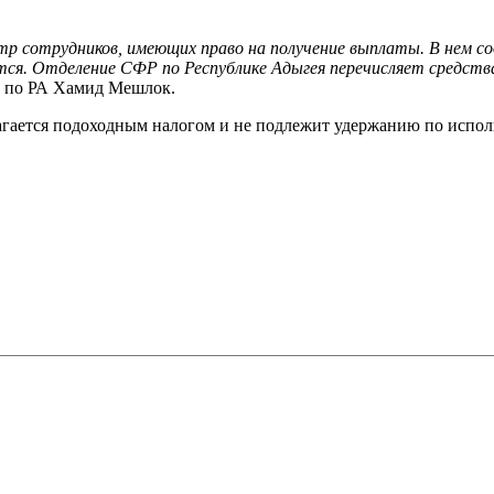
р сотрудников, имеющих право на получение выплаты. В нем 
я. Отделение СФР по Республике Адыгея перечисляет средства 
 по РА Хамид Мешлок.
благается подоходным налогом и не подлежит удержанию по испо