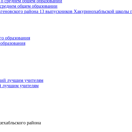
среднем общем образовании
геновского района 13 выпускников Хакуринохабльской школы п
 образования
й лучшим учителям
шехабльского района