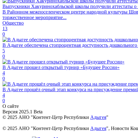
Выпускники Хакуринохабльской школы получили аттестаты о 
В Районном межпоселенческом центре народной культуры Шов
торжественное мероприятие...
Общество
13
0
В Адыгее обеспечена стопроцентная доступность дошкольного
5
0
В Адыгее прошел открытый турнир «Будущее России»
4
0
В Адыгее прошёл очный этап конкурса на присуждение преми
4
0
О сайте
Версия 2025.1 Beta
© 2025 АНО "Контент-Цетр Республики
Адыгея
"
© 2025 АНО "Контент-Цетр Республики
Адыгея
", Новости Ко