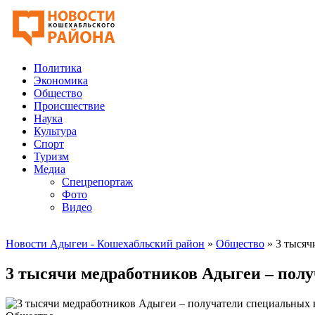
Политика
Экономика
Общество
Происшествие
Наука
Культура
Спорт
Туризм
Медиа
Спецрепортаж
Фото
Видео
Новости Адыгеи - Кошехабльский район
»
Общество
» 3 тысяч
3 тысячи медработников Адыгеи – полу