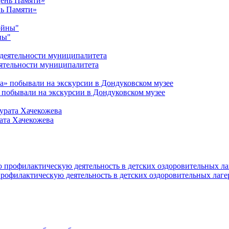
нь Памяти»
ны"
ятельности муниципалитета
 побывали на экскурсии в Дондуковском музее
ата Хачекожева
офилактическую деятельность в детских оздоровительных лаге