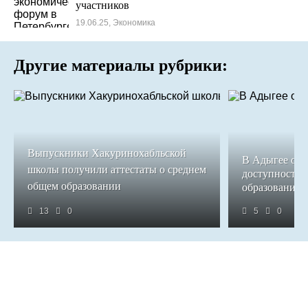
участников
19.06.25, Экономика
Другие материалы рубрики:
Выпускники Хакуринохабльской
В Адыгее обе
школы получили аттестаты о среднем
доступность 
общем образовании
образования
13
0
5
0