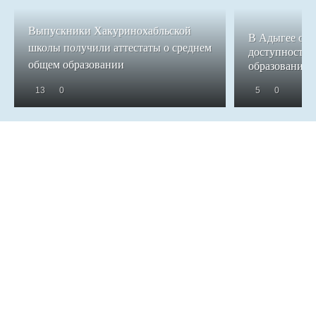
Выпускники Хакуринохабльской
В Адыгее обе
школы получили аттестаты о среднем
доступность 
общем образовании
образования
13
0
5
0