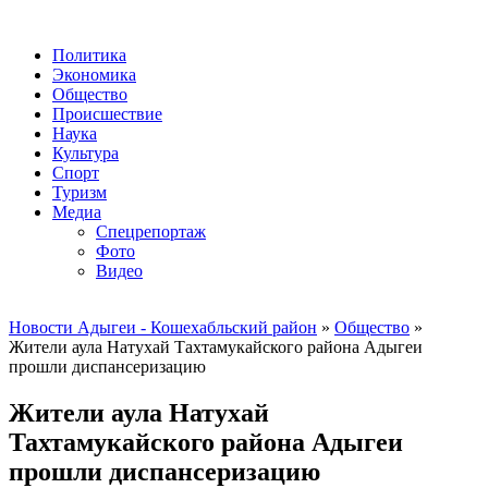
Политика
Экономика
Общество
Происшествие
Наука
Культура
Спорт
Туризм
Медиа
Спецрепортаж
Фото
Видео
Новости Адыгеи - Кошехабльский район
»
Общество
»
Жители аула Натухай Тахтамукайского района Адыгеи
прошли диспансеризацию
Жители аула Натухай
Тахтамукайского района Адыгеи
прошли диспансеризацию