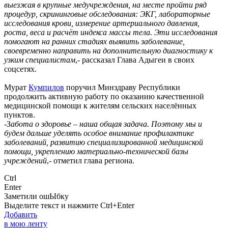
выезжая в крупные медучреждения, на месте пройти ряд
процедур, скрининговые обследования: ЭКГ, лабораторные
исследования крови, измерение артериального давления,
роста, веса и расчёт индекса массы тела. Эти исследования
помогают на ранних стадиях выявить заболевание,
своевременно направить на дополнительную диагностику к
узким специалистам
,- рассказал Глава Адыгеи в своих
соцсетях.
Мурат
Кумпилов
поручил Минздраву Республики
продолжить активную работу по оказанию качественной
медицинской помощи к жителям сельских населённых
пунктов.
-З
абота о здоровье – наша общая задача. Поэтому мы и
будем дальше уделять особое внимание профилактике
заболеваний, развитию специализированной медицинской
помощи, укреплению материально-технической базы
учреждений
,- отметил глава региона.
Ctrl
Enter
Заметили ош
Ы
бку
Выделите текст и нажмите
Ctrl+Enter
Добавить
в мою ленту