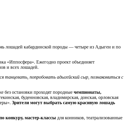
мь лошадей кабардинской породы — четыре из Адыгеи и по
вка «Иппосфера». Ежегодно проект объединяет
ов и всех лошадей.
я танцевать, попробовать адыгейский сыр, познакомиться с
е без остановки проходят породные
чемпионаты,
лтекинская, буденновская, владимирская, донская, орловская
феры».
Зрители могут выбрать самую красивую лошадь
по конкуру, мастер-классы
для конников, театрализованные