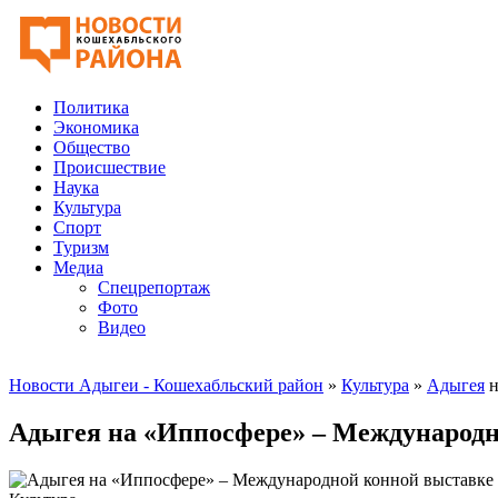
Политика
Экономика
Общество
Происшествие
Наука
Культура
Спорт
Туризм
Медиа
Спецрепортаж
Фото
Видео
Новости Адыгеи - Кошехабльский район
»
Культура
»
Адыгея
н
Адыгея на «Иппосфере» – Международн