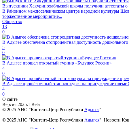
Выпускники Хакуринохабльской школы получили аттестаты о 
В Районном межпоселенческом центре народной культуры Шов
торжественное мероприятие...
Общество
13
0
В Адыгее обеспечена стопроцентная доступность дошкольного
5
0
В Адыгее прошел открытый турнир «Будущее России»
4
0
В Адыгее прошёл очный этап конкурса на присуждение преми
4
0
О сайте
Версия 2025.1 Beta
© 2025 АНО "Контент-Цетр Республики
Адыгея
"
© 2025 АНО "Контент-Цетр Республики
Адыгея
", Новости Ко