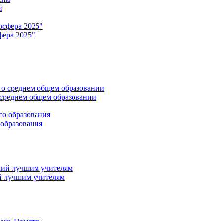
и
фера 2025"
среднем общем образовании
 образования
й лучшим учителям