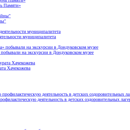
нь Памяти»
ны"
ятельности муниципалитета
 побывали на экскурсии в Дондуковском музее
ата Хачекожева
офилактическую деятельность в детских оздоровительных лаге