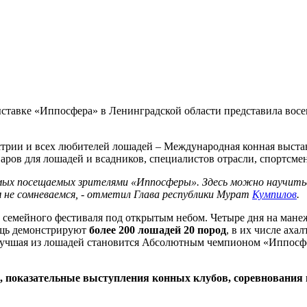
авке «Иппосфера» в Ленинградской области представила восе
стрии и всех любителей лошадей – Международная конная выста
аров для лошадей и всадников, специалистов отрасли, спортсмен
амых посещаемых зрителями «Иппосферы». Здесь можно научитьс
 не сомневаемся, - отметил Глава республики Мурат
Кумпилов
.
 семейного фестиваля под открытым небом. Четыре дня на манеж
ощь демонстрируют
более 200 лошадей 20 пород
, в их числе аха
ие. Лучшая из лошадей становится Абсолютным чемпионом «Иппос
, показательные выступления конных клубов, соревнования 