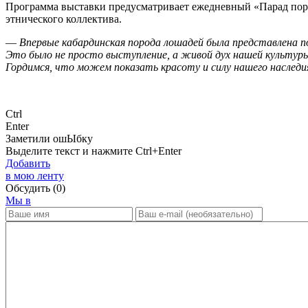
Программа выставки предусматривает ежедневный «Парад пород
этнического коллектива.
—
Впервые кабардинская порода лошадей была представлена по
Это было не просто выступление, а живой дух нашей культуры,
Гордимся, что можем показать красоту и силу нашего наследи
Ctrl
Enter
Заметили ош
Ы
бку
Выделите текст и нажмите
Ctrl+Enter
Добавить
в мою ленту
Обсудить
(0)
Мы в