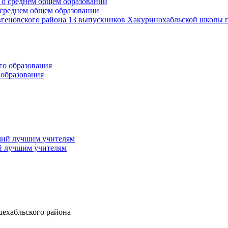
среднем общем образовании
геновского района 13 выпускников Хакуринохабльской школы п
 образования
й лучшим учителям
шехабльского района