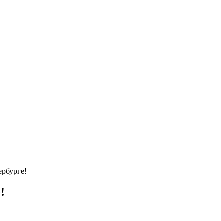
рбурге!
!