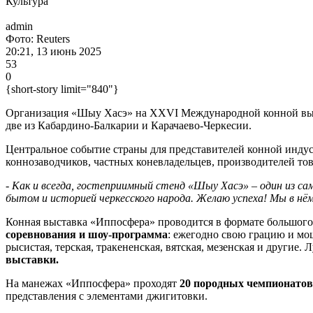
Культура
admin
Фото: Reuters
20:21, 13 июнь 2025
53
0
{short-story limit="840"}
Организация «Шыу Хасэ» на XXVI Международной конной выст
две из Кабардино-Балкарии и Карачаево-Черкесии.
Центральное событие страны для представителей конной инду
коннозаводчиков, частных коневладельцев, производителей тов
-
Как и всегда, гостеприимный стенд «Шыу Хасэ» – один из с
бытом и историей черкесского народа.
Желаю успеха! Мы в нём
Конная выставка «Иппосфера» проводится в формате большого
соревнования и шоу-программа
: ежегодно свою грацию и м
рысистая, терская, тракененская, вятская, мезенская и друг
выставки.
На манежах «Иппосфера» проходят
20 породных чемпионатов
представления с элементами джигитовки.