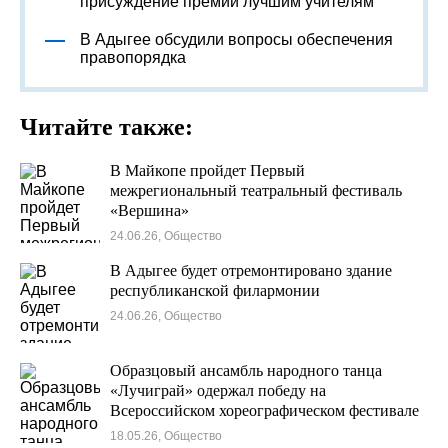
присуждение премий лучшим учителям
В Адыгее обсудили вопросы обеспечения
правопорядка
Читайте также:
В Майкопе пройдет Первый
межрегиональный театральный фестиваль
«Вершина»
24.06.26, Общество
В Адыгее будет отремонтировано здание
республиканской филармонии
24.06.26, Общество
Образцовый ансамбль народного танца
«Лучиграй» одержал победу на
Всероссийском хореографическом фестивале
«Матушка Россия»
18.05.26, Общество