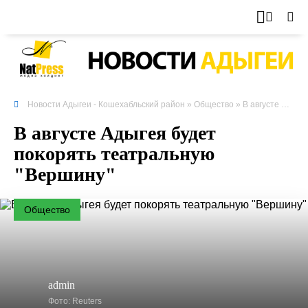
Новости Адыгеи - Кошехабльский район
»
Общество
» В августе
Адыге
В августе Адыгея будет
покорять театральную
"Вершину"
Общество
admin
Фото: Reuters