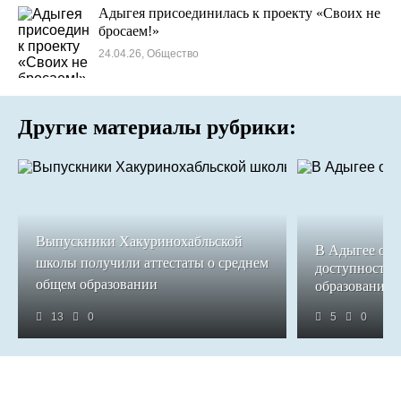
Адыгея присоединилась к проекту «Своих не
бросаем!»
24.04.26, Общество
Другие материалы рубрики:
Выпускники Хакуринохабльской
В Адыгее обе
школы получили аттестаты о среднем
доступность 
общем образовании
образования
13
0
5
0