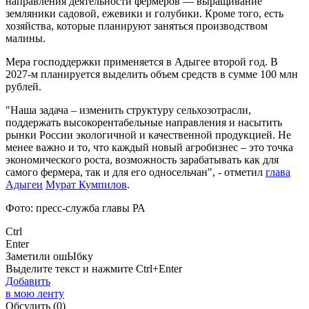
направления деятельности фермеров — выращивание
земляники садовой, ежевики и голубики. Кроме того, есть
хозяйства, которые планируют заняться производством
малины.
Мера господдержки применяется в Адыгее второй год. В
2027-м планируется выделить объем средств в сумме 100 млн
рублей.
"Наша задача – изменить структуру сельхозотрасли,
поддержать высокорентабельные направления и насытить
рынки России экологичной и качественной продукцией. Не
менее важно и то, что каждый новый агробизнес – это точка
экономического роста, возможность зарабатывать как для
самого фермера, так и для его односельчан", - отметил
глава
Адыгеи
Мурат Кумпилов
.
Фото: пресс-служба главы РА
Ctrl
Enter
Заметили ош
Ы
бку
Выделите текст и нажмите
Ctrl+Enter
Добавить
в мою ленту
Обсудить
(0)