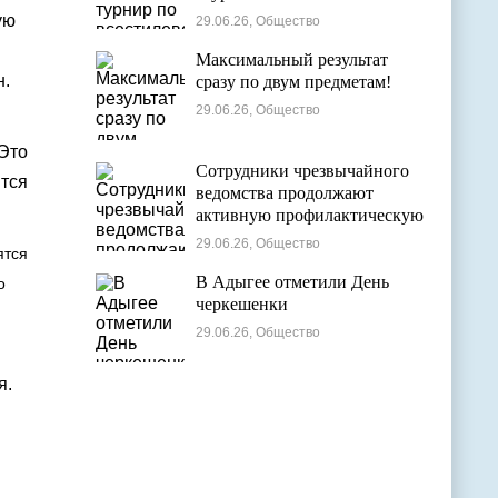
ую
29.06.26, Общество
Максимальный результат
н.
сразу по двум предметам!
29.06.26, Общество
 Это
Сотрудники чрезвычайного
ится
ведомства продолжают
активную профилактическую
деятельность в детских
29.06.26, Общество
ятся
оздоровительных лагерях
В Адыгее отметили День
о
черкешенки
29.06.26, Общество
я.