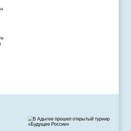
ва
ем
м