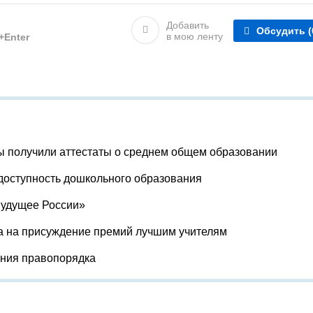
Добавить
Обсудить
(
в мою ленту
l+Enter
ы получили аттестаты о среднем общем образовании
доступность дошкольного образования
Будущее России»
а на присуждение премий лучшим учителям
ения правопорядка