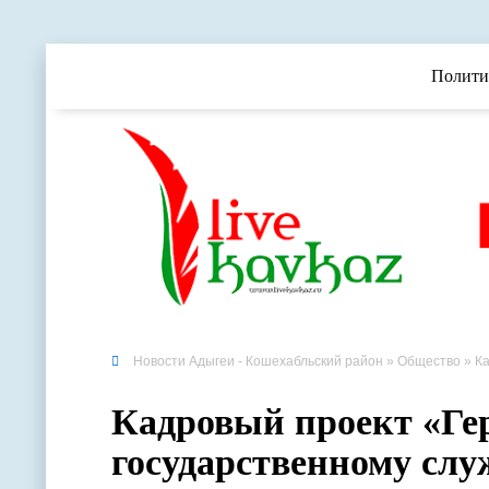
Полити
Новости Адыгеи - Кошехабльский район
»
Общество
» Ка
Кадровый проект «Гер
государственному сл