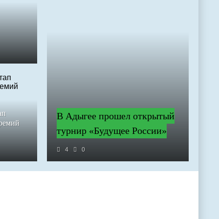
ап
В Адыгее прошел открытый
премий
турнир «Будущее России»
4
0