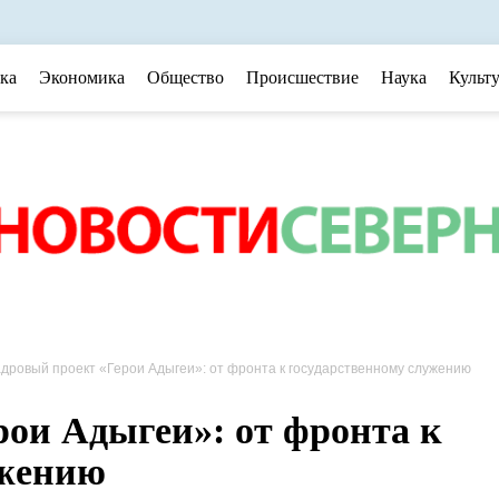
ка
Экономика
Общество
Происшествие
Наука
Культ
дровый проект «Герои Адыгеи»: от фронта к государственному служению
ои Адыгеи»: от фронта к
ужению