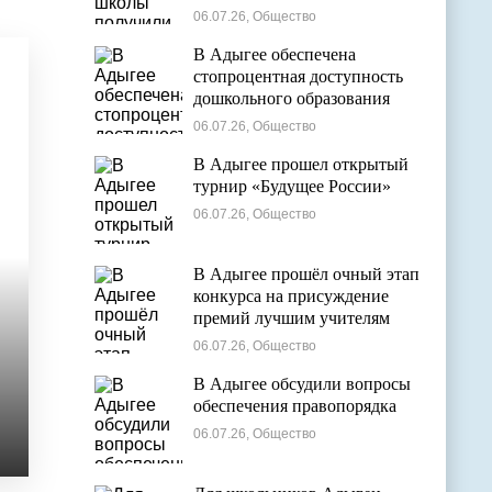
общем образовании
06.07.26, Общество
В Адыгее обеспечена
стопроцентная доступность
дошкольного образования
06.07.26, Общество
В Адыгее прошел открытый
турнир «Будущее России»
06.07.26, Общество
В Адыгее прошёл очный этап
конкурса на присуждение
премий лучшим учителям
06.07.26, Общество
В Адыгее обсудили вопросы
обеспечения правопорядка
06.07.26, Общество