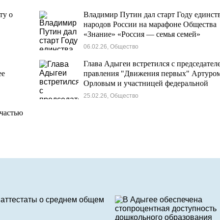
ту о
Владимир Путин дал старт Году единст
народов России на марафоне Общества
«Знание» «Россия — семья семей»
06.02.26, Общество
Глава Адыгеи встретился с председател
ее
правления "Движения первых" Артуро
Орловым и участницей федеральной
кадровой программы «Время героев»
25.02.26, Общество
Дарьей Светяш
 частью