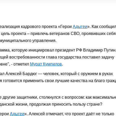
еализация кадрового проекта «Герои
Адыгеи
». Как сообщи
, цель проекта – привлечь ветеранов СВО, проявивших себя
 муниципального управления.
амма, которую инициировал президент РФ Владимир Путин
тущей востребованности глава государства поставил задачу
вне", - отметил
Мурат Кумпилов
.
тал Алексей Бардюг — человек, который с оружием в руках
я готовится применить свои лучшие качества на благо граж
е другие защитники, столкнулся с вопросом: как максималь
данской жизни, продолжая приносить пользу стране?
Герои
Адыгеи
». Алексей отмечает, что проект даёт не только