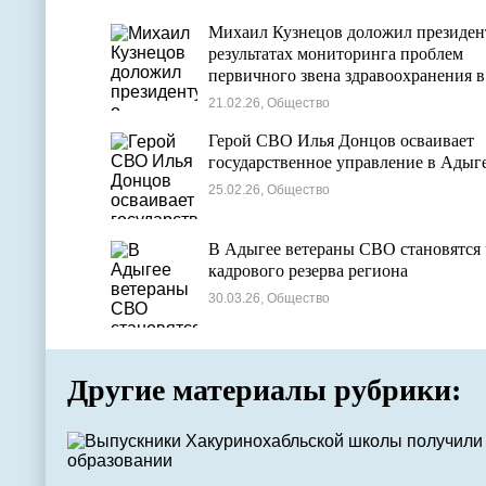
Михаил Кузнецов доложил президен
результатах мониторинга проблем
первичного звена здравоохранения в
регионах России
21.02.26, Общество
Герой СВО Илья Донцов осваивает
государственное управление в Адыг
25.02.26, Общество
В Адыгее ветераны СВО становятся
кадрового резерва региона
30.03.26, Общество
Другие материалы рубрики: