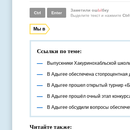
Заметили ош
Ы
бку
Ctrl
Enter
Выделите текст и нажмите
Ctr
Мы в
Ссылки по теме:
Выпускники Хакуринохабльской школ
В Адыгее обеспечена стопроцентная 
В Адыгее прошел открытый турнир «
В Адыгее прошёл очный этап конкурс
В Адыгее обсудили вопросы обеспеч
Читайте также: