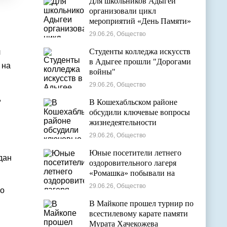
Для школьников Адыгеи
организовали цикл
мероприятий «День Памяти»
29.06.26, Общество
Студенты колледжа искусств
л
в Адыгее прошли "Дорогами
 на
войны"
29.06.26, Общество
,
В Кошехабльском районе
обсудили ключевые вопросы
жизнедеятельности
муниципалитета
29.06.26, Общество
Юные посетители летнего
дан
оздоровительного лагеря
«Ромашка» побывали на
экскурсии в Дондуковском
29.06.26, Общество
но
музее
В Майкопе прошел турнир по
всестилевому карате памяти
Мурата Хачекожева