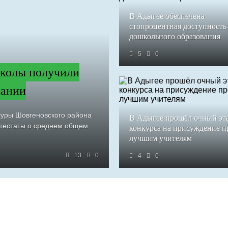
В Адыгее обеспечена
стопроцентная доступность
дошкольного образования
5
0
колы получили
вании
туры Шовгеновского района
В Адыгее прошёл очный эт
ттестаты о среднем общем
конкурса на присуждение 
лучшим учителям
13
0
4
0