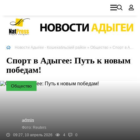
Новости Адыгеи - Кошехабльский район
»
Общество
» Спорт в Адыгее: Путь к новым победам!
Спорт в Адыгее: Путь к новым
победам!
Общество
admin
Фото: Reuters
09:27, 10 апрель 2026
4
0