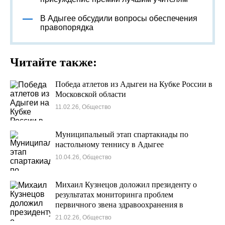
В Адыгее обсудили вопросы обеспечения
правопорядка
Читайте также:
Победа атлетов из Адыгеи на Кубке России в
Московской области
11.02.26, Общество
Муниципальный этап спартакиады по
настольному теннису в Адыгее
10.04.26, Общество
Михаил Кузнецов доложил президенту о
результатах мониторинга проблем
первичного звена здравоохранения в
регионах России
21.02.26, Общество