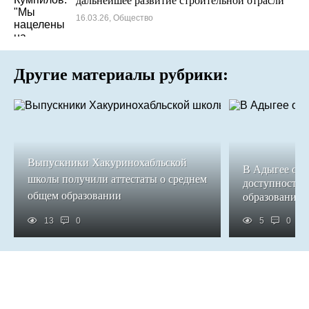
дальнейшее развитие строительной отрасли"
16.03.26, Общество
Другие материалы рубрики:
Выпускники Хакуринохабльской
В Адыгее обе
школы получили аттестаты о среднем
доступность 
общем образовании
образования
13
0
5
0