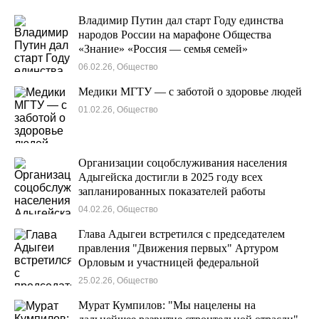
Владимир Путин дал старт Году единства
народов России на марафоне Общества
«Знание» «Россия — семья семей»
06.02.26, Общество
Медики МГТУ — с заботой о здоровье людей
01.02.26, Общество
Организации соцобслуживания населения
Адыгейска достигли в 2025 году всех
запланированных показателей работы
04.02.26, Общество
Глава Адыгеи встретился с председателем
правления "Движения первых" Артуром
Орловым и участницей федеральной
кадровой программы «Время героев» Дарьей
25.02.26, Общество
Светяш
Мурат Кумпилов: "Мы нацелены на