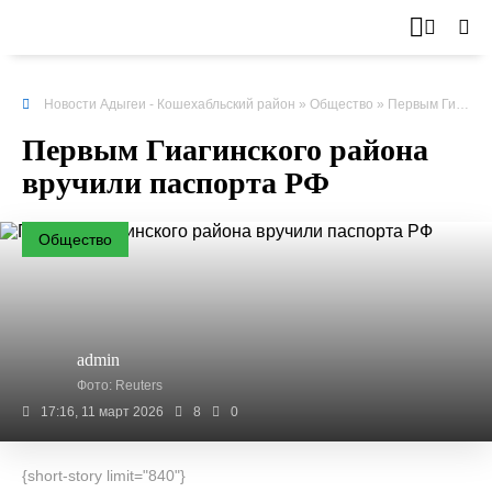
Новости Адыгеи - Кошехабльский район
»
Общество
» Первым Гиагинского района вручили паспорта РФ
Первым Гиагинского района
вручили паспорта РФ
Общество
admin
Фото: Reuters
17:16, 11 март 2026
8
0
{short-story limit="840"}