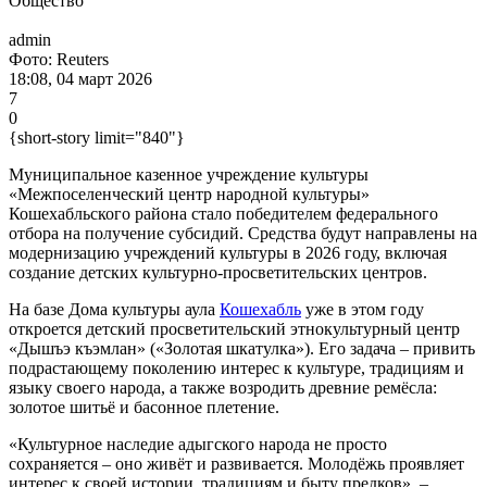
Общество
admin
Фото: Reuters
18:08, 04 март 2026
7
0
{short-story limit="840"}
Муниципальное казенное учреждение культуры
«Межпоселенческий центр народной культуры»
Кошехабльского района стало победителем федерального
отбора на получение субсидий. Средства будут направлены на
модернизацию учреждений культуры в 2026 году, включая
создание детских культурно-просветительских центров.
На базе Дома культуры аула
Кошехабль
уже в этом году
откроется детский просветительский этнокультурный центр
«Дышъэ къэмлан» («Золотая шкатулка»). Его задача – привить
подрастающему поколению интерес к культуре, традициям и
языку своего народа, а также возродить древние ремёсла:
золотое шитьё и басонное плетение.
«Культурное наследие адыгского народа не просто
сохраняется – оно живёт и развивается. Молодёжь проявляет
интерес к своей истории, традициям и быту предков», –