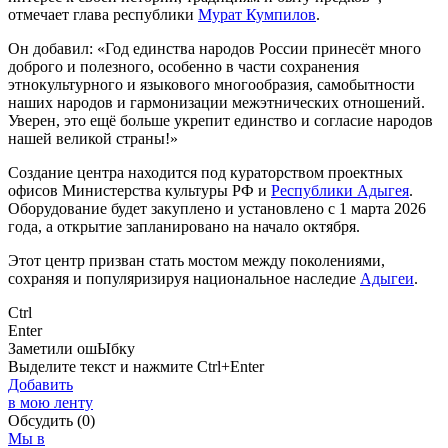
отмечает глава республики
Мурат Кумпилов
.
Он добавил: «Год единства народов России принесёт много
доброго и полезного, особенно в части сохранения
этнокультурного и языкового многообразия, самобытности
наших народов и гармонизации межэтнических отношений.
Уверен, это ещё больше укрепит единство и согласие народов
нашей великой страны!»
Создание центра находится под кураторством проектных
офисов Министерства культуры РФ и
Республики Адыгея
.
Оборудование будет закуплено и установлено с 1 марта 2026
года, а открытие запланировано на начало октября.
Этот центр призван стать мостом между поколениями,
сохраняя и популяризируя национальное наследие
Адыгеи
.
Ctrl
Enter
Заметили ош
Ы
бку
Выделите текст и нажмите
Ctrl+Enter
Добавить
в мою ленту
Обсудить
(0)
Мы в