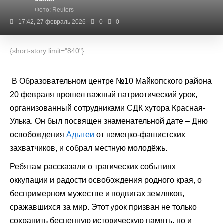
Фото: Reuters
17:42, 27 февраль 2026
0
0
{short-story limit="840"}
В Образовательном центре №10 Майкопского района
20 февраля прошел важный патриотический урок,
организованный сотрудниками СДК хутора Красная-
Улька. Он был посвящен знаменательной дате – Дню
освобождения
Адыгеи
от немецко-фашистских
захватчиков, и собрал местную молодёжь.
Ребятам рассказали о трагических событиях
оккупации и радости освобождения родного края, о
беспримерном мужестве и подвигах земляков,
сражавшихся за мир. Этот урок призван не только
сохранить бесценную историческую память, но и