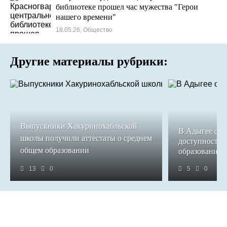
библиотеке прошел час мужества "Герои
нашего времени"
18.05.26, Общество
Другие материалы рубрики:
Выпускники Хакуринохабльской
В Адыгее обе
школы получили аттестаты о среднем
доступность 
общем образовании
образования
13
0
5
0