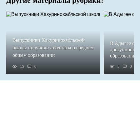
Другие материалы рубрики:
Выпускники Хакуринохабльской
В Адыгее обе
школы получили аттестаты о среднем
доступность 
общем образовании
образования
13
0
5
0