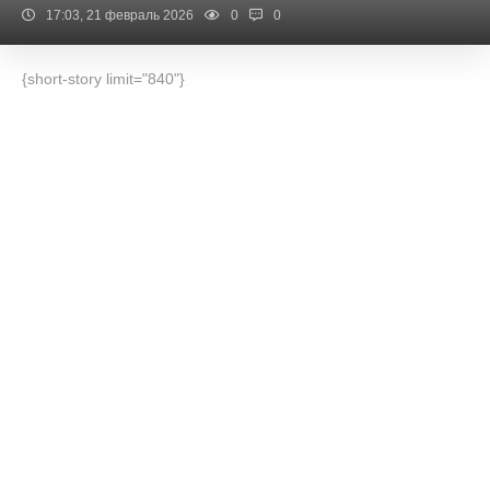
17:03, 21 февраль 2026
0
0
{short-story limit="840"}