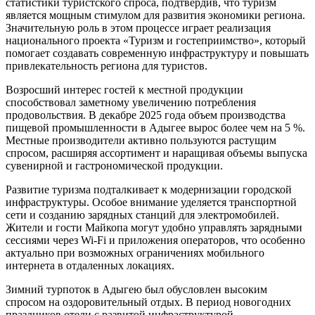
статистики туристского спроса, подтвердив, что туризм
является мощным стимулом для развития экономики региона.
Значительную роль в этом процессе играет реализация
национального проекта «Туризм и гостеприимство», который
помогает создавать современную инфраструктуру и повышать
привлекательность региона для туристов.
Возросший интерес гостей к местной продукции
способствовал заметному увеличению потребления
продовольствия. В декабре 2025 года объем производства
пищевой промышленности в Адыгее вырос более чем на 5 %.
Местные производители активно пользуются растущим
спросом, расширяя ассортимент и наращивая объемы выпуска
сувенирной и гастрономической продукции.
Развитие туризма подталкивает к модернизации городской
инфраструктуры. Особое внимание уделяется транспортной
сети и созданию зарядных станций для электромобилей.
Жители и гости Майкопа могут удобно управлять зарядными
сессиями через Wi-Fi и приложения операторов, что особенно
актуально при возможных ограничениях мобильного
интернета в отдаленных локациях.
Зимний турпоток в Адыгею был обусловлен высоким
спросом на оздоровительный отдых. В период новогодних
праздников отели с развитой инфраструктурой,