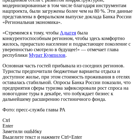
модернизированные в том числе благодаря инструментам
нацпроекта, были загружены более чем на 80 %. Эти данные
представлены в февральском выпуске доклада Банка России
«Региональная экономика».
«Стремимся к тому, чтобы
Адыгея
была
конкурентоспособным регионом, чтобы здесь комфортно
жилось, прирастало население и подрастающее поколение с
уверенностью смотрело в будущее!» — отмечает глава
республики
Мурат Кумпилов
.
Основная часть гостей прибывала из соседних регионов.
Туристы предпочитали бюджетные варианты отдыха и
доступное жилье, при этом стоимость проживания в отелях
оставалась стабильной. Опросы Банка России показали, что
предприятия сферы туризма зафиксировали рост спроса на
новогодние туры в декабре, что побуждает бизнес к
дальнейшему расширению гостиничного фонда.
Фото: пресс-служба главы РА
Ctrl
Enter
Заметили ош
Ы
бку
Выделите текст и нажмите
Ctrl+Enter