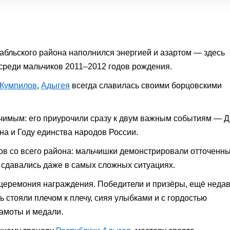
бльского района наполнился энергией и азартом — здесь
реди мальчиков 2011–2012 годов рождения.
 Кумпилов
,
Адыгея
всегда славилась своими борцовскими
чимым: его приурочили сразу к двум важным событиям — 
на и Году единства народов России.
в со всего района: мальчишки демонстрировали отточенн
е сдавались даже в самых сложных ситуациях.
 церемония награждения. Победители и призёры, ещё неда
 стояли плечом к плечу, сияя улыбками и с гордостью
амоты и медали.