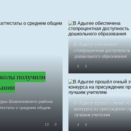
В Адыгее обеспечена
стопроцентная доступность
дошкольного образования
5
0
колы получили
вании
туры Шовгеновского района
В Адыгее прошёл очный эт
ттестаты о среднем общем
конкурса на присуждение 
лучшим учителям
13
0
4
0