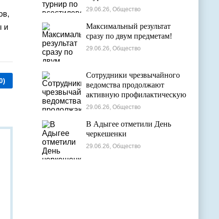
29.06.26, Общество
ов,
Максимальный результат
ы и
сразу по двум предметам!
29.06.26, Общество
Сотрудники чрезвычайного
0)
ведомства продолжают
активную профилактическую
деятельность в детских
29.06.26, Общество
оздоровительных лагерях
В Адыгее отметили День
черкешенки
29.06.26, Общество