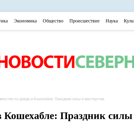
тика
Экономика
Общество
Происшествие
Наука
Куль
венство по дзюдо в Кошехабле: Праздник силы и мастерства
в Кошехабле: Праздник силы