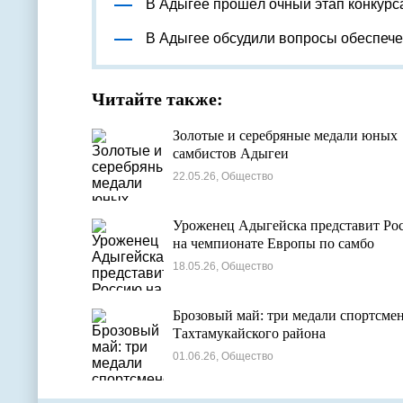
В Адыгее прошёл очный этап конкурс
В Адыгее обсудили вопросы обеспеч
Читайте также:
Золотые и серебряные медали юных
самбистов Адыгеи
22.05.26, Общество
Уроженец Адыгейска представит Ро
на чемпионате Европы по самбо
18.05.26, Общество
Брозовый май: три медали спортсме
Тахтамукайского района
01.06.26, Общество