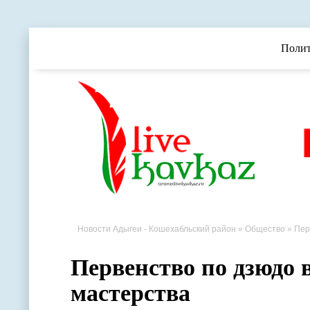
Поли
Новости Адыгеи - Кошехабльский район
»
Общество
» Пер
Первенство по дзюдо 
мастерства