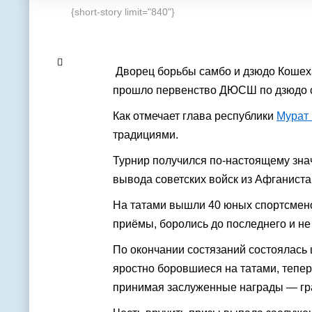
{short-story limit="840"}
Дворец борьбы самбо и дзюдо Кошеха
прошло первенство ДЮСШ по дзюдо с
Как отмечает глава республики
Мурат
традициями.
Турнир получился по‑настоящему зна
вывода советских войск из Афганиста
На татами вышли 40 юных спортсмено
приёмы, боролись до последнего и н
По окончании состязаний состоялась
яростно боровшиеся на татами, теперь
принимая заслуженные награды — гр