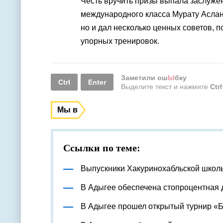
Честь вручить призы выпала заслуже
международного класса Мурату Аслан
но и дал несколько ценных советов, 
упорных тренировок.
Заметили ош
Ы
бку
Ctrl
Enter
Выделите текст и нажмите
Ctr
Мы в
Ссылки по теме:
Выпускники Хакуринохабльской школ
В Адыгее обеспечена стопроцентная 
В Адыгее прошел открытый турнир «