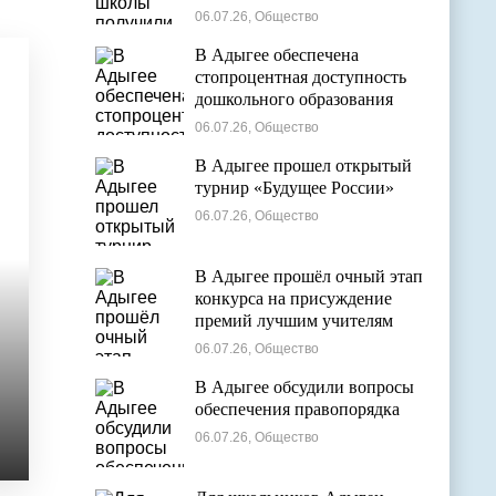
общем образовании
06.07.26, Общество
В Адыгее обеспечена
стопроцентная доступность
дошкольного образования
06.07.26, Общество
В Адыгее прошел открытый
турнир «Будущее России»
06.07.26, Общество
В Адыгее прошёл очный этап
конкурса на присуждение
премий лучшим учителям
06.07.26, Общество
В Адыгее обсудили вопросы
обеспечения правопорядка
06.07.26, Общество