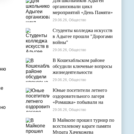
Для школьников Адыгеи
организовали цикл
мероприятий «День Памяти»
29.06.26, Общество
Студенты колледжа искусств
в Адыгее прошли "Дорогами
войны"
29.06.26, Общество
В Кошехабльском районе
обсудили ключевые вопросы
Дню
жизнедеятельности
муниципалитета
29.06.26, Общество
ые
Юные посетители летнего
оздоровительного лагеря
«Ромашка» побывали на
вно
экскурсии в Дондуковском
29.06.26, Общество
музее
В Майкопе прошел турнир по
всестилевому карате памяти
Мурата Хачекожева