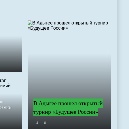
ап
В Адыгее прошел открытый
премий
турнир «Будущее России»
4
0