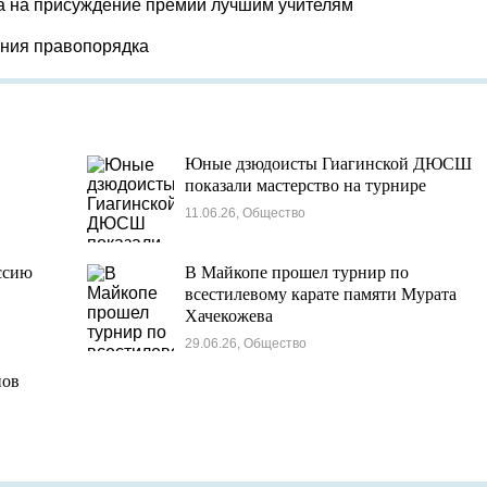
а на присуждение премий лучшим учителям
ения правопорядка
Юные дзюдоисты Гиагинской ДЮСШ
показали мастерство на турнире
11.06.26, Общество
ссию
В Майкопе прошел турнир по
всестилевому карате памяти Мурата
Хачекожева
29.06.26, Общество
нов