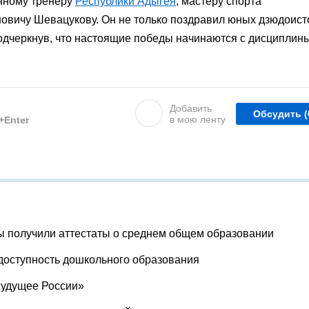
нному тренеру
Республики Адыгея
, мастеру спорта
овичу Шевацукову. Он не только поздравил юных дзюдоист
подчеркнув, что настоящие победы начинаются с дисциплин
Добавить
Обсудить
(
в мою ленту
l+Enter
ы получили аттестаты о среднем общем образовании
доступность дошкольного образования
Будущее России»