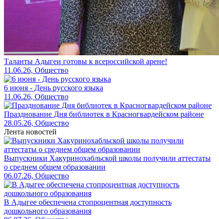
Таланты Адыгеи готовы к всероссийской арене!
11.06.26, Общество
6 июня - День русского языка
11.06.26, Общество
Празднование Дня библиотек в Красногвардейском районе
28.05.26, Общество
Лента новостей
Выпускники Хакуринохабльской школы получили аттестаты
о среднем общем образовании
06.07.26, Общество
В Адыгее обеспечена стопроцентная доступность
дошкольного образования