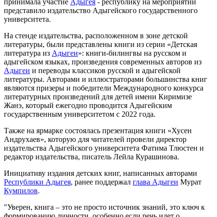
принимала участие
Адыгея
- республику на мероприятии
представило издательство Адыгейского государственного
университета.
На стенде издательства, расположенном в зоне детской
литературы, были представлены книги из серии «Детская
литература из
Адыгеи
»: книги-билингвы на русском и
адыгейском языках, произведения современных авторов из
Адыгеи
и переводы классиков русской и адыгейской
литературы. Авторами и иллюстраторами большинства книг
являются призеры и победители Международного конкурса
литературных произведений для детей имени Киримизе
Жанэ, который ежегодно проводится Адыгейским
государственным университетом с 2022 года.
Также на ярмарке состоялась презентация книги «Хусен
Андрухаев», которую для читателей провели директор
издательства Адыгейского университета Фатима Тлюстен и
редактор издательства, писатель Лейла Курашинова.
Инициативу издания детских книг, написанных авторами
Республики Адыгея
, ранее поддержал
глава Адыгеи
Мурат
Кумпилов
.
"Уверен, книга – это не просто источник знаний, это ключ к
формированию личности, особенно если речь идет о