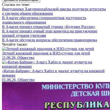
Ссылки по теме:
Выпускники Хакуринохабльской школы получили аттестаты
о среднем общем образовании
В Адыгее обеспечена стопроцентная доступность
дошкольного образования
В Адыгее прошел открытый турнир «Будущее России»
В Адыгее прошёл очный этап конкурса на присуждение
премий лучшим учителям
В Адыгее обсудили вопросы обеспечения правопорядка
Читайте также:
Летний книжный праздник в ИЗО-студии для детей
11.06.26, Общество
«Китап-Байрам»: Адыгэ Хабзэ и диалог культур на книжной
ярмарке
01.06.26, Общество