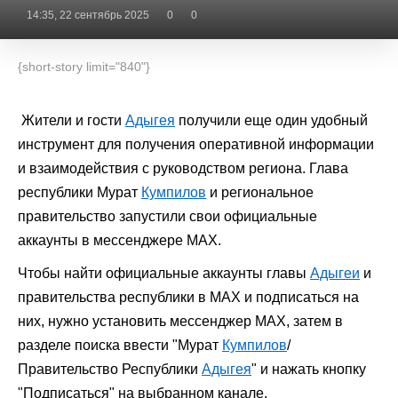
14:35, 22 сентябрь 2025
0
0
{short-story limit="840"}
Жители и гости
Адыгея
получили еще один удобный
инструмент для получения оперативной информации
и взаимодействия с руководством региона. Глава
республики
Мурат
Кумпилов
и региональное
правительство запустили свои официальные
аккаунты в
мессенджере МАХ
.
Чтобы найти официальные аккаунты
главы
Адыгеи
и
правительства республики в МАХ и подписаться на
них, нужно установить
мессенджер МАХ
, затем в
разделе поиска ввести "
Мурат
Кумпилов
/
Правительство Республики
Адыгея
" и нажать кнопку
"Подписаться" на выбранном канале.