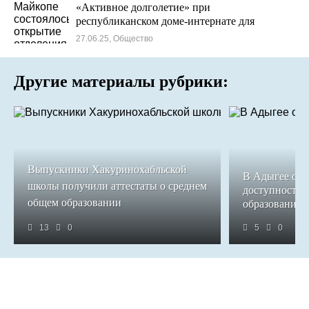
«Активное долголетие» при
республиканском доме-интернате для
престарелых и инвалидов
27.06.25, Общество
Другие материалы рубрики:
Выпускники Хакуринохабльской
В Адыгее обе
школы получили аттестаты о среднем
доступность 
общем образовании
образования
13
0
5
0