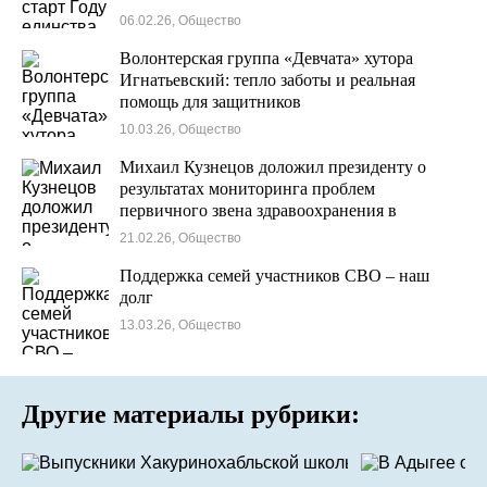
06.02.26, Общество
Волонтерская группа «Девчата» хутора
Игнатьевский: тепло заботы и реальная
помощь для защитников
10.03.26, Общество
Михаил Кузнецов доложил президенту о
результатах мониторинга проблем
первичного звена здравоохранения в
регионах России
21.02.26, Общество
Поддержка семей участников СВО – наш
долг
13.03.26, Общество
Другие материалы рубрики: