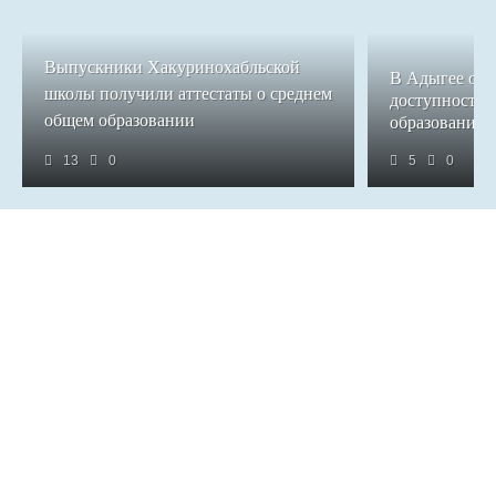
Выпускники Хакуринохабльской
В Адыгее обе
школы получили аттестаты о среднем
доступность 
общем образовании
образования
13
0
5
0