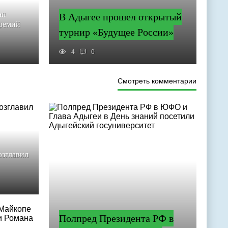
ап
В Адыгее прошел открытый
премий
турнир «Будущее России»
4
0
Смотреть комментарии
зглавил
Полпред Президента РФ в