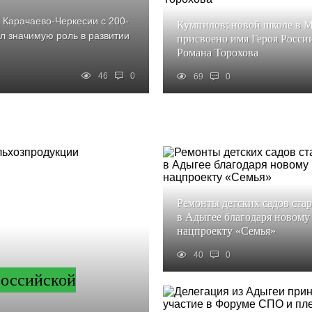
 Карачаево-Черкесии с 200-
Кумпилов: новой школе в 
ал значимую роль в развитии
присвоено имя Героя Росси
Романа Торохова
46
0
69
0
Ремонты детских садов ста
в Адыгее благодаря новому
нацпроекту «Семья»
40
0
российской