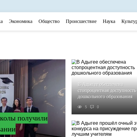
ка
Экономика
Общество
Происшествие
Наука
Культу
В Адыгее обеспечена
стопроцентная доступность
дошкольного образования
5
0
колы получили
вании