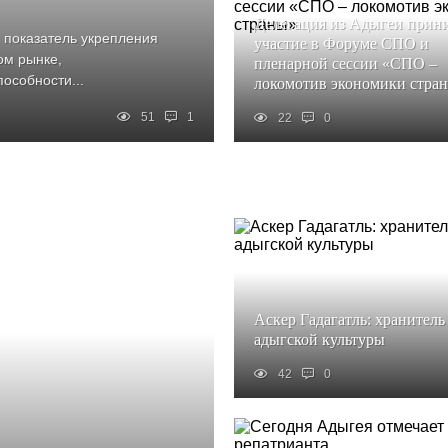
Делегация из Адыгеи прин
 показатель укрепления
участие в Форуме СПО и
ом рынке,
пленарной сессии «СПО –
особности...
локомотив экономики стра
51
1
22
0
Аскер Гадагатль: хранитель
адыгской культуры
42
0