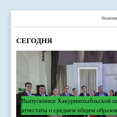
Полити
СЕГОДНЯ
Выпускники Хакуринохабльской ш
аттестаты о среднем общем образо