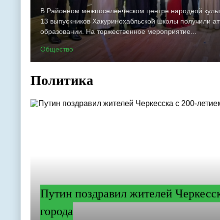
В Районном межпоселенческом центре народной куль
13 выпускников Хакуринохабльской школы получили а
образовании. На торжественное мероприятие...
Общество
Политика
Путин поздравил жителей Черкесск
города