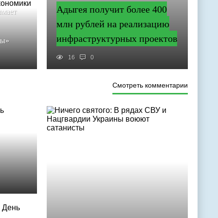
Адыгея получит более 400
имает
млн рублей на реализацию
инфраструктурных проектов
ны»
16
0
Смотреть комментарии