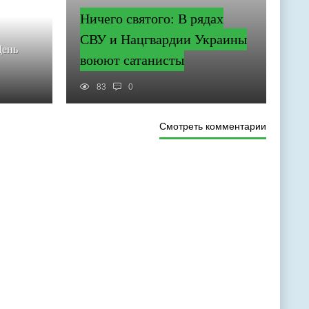
Ничего святого: В рядах
СВУ и Нацгвардии Украины
День
воюют сатанисты
83
0
Смотреть комментарии