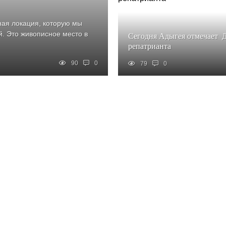
ная локация, которую мы
й. Это живописное место в
Сегодня Адыгея отмечает 
репатрианта
90
0
79
0