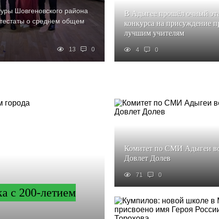
туры Шовгеновского района
В Адыгее прошёл очный эт
ттестаты о среднем общем
конкурса на присуждение 
лучшим учителям
13
0
4
0
Комитет по СМИ Адыгеи во
Довлет Долев
71
0
а с 200-летием