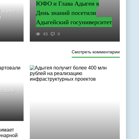
ЮФО и Глава Адыгеи в
Майкопе
День знаний посетили
и
Адыгейский госуниверситет
63
0
Смотреть комментарии
ртовали